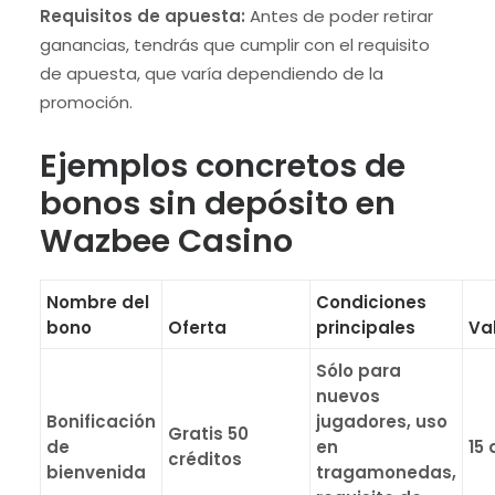
Requisitos de apuesta:
Antes de poder retirar
ganancias, tendrás que cumplir con el requisito
de apuesta, que varía dependiendo de la
promoción.
Ejemplos concretos de
bonos sin depósito en
Wazbee Casino
Nombre del
Condiciones
bono
Oferta
principales
Va
Sólo para
nuevos
Bonificación
jugadores, uso
Gratis 50
de
en
15 
créditos
bienvenida
tragamonedas,