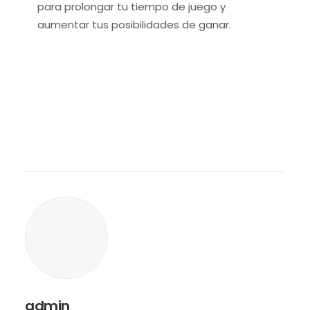
para prolongar tu tiempo de juego y
aumentar tus posibilidades de ganar.
admin