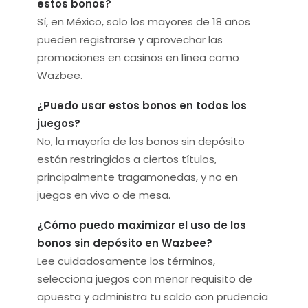
estos bonos?
Sí, en México, solo los mayores de 18 años
pueden registrarse y aprovechar las
promociones en casinos en línea como
Wazbee.
¿Puedo usar estos bonos en todos los
juegos?
No, la mayoría de los bonos sin depósito
están restringidos a ciertos títulos,
principalmente tragamonedas, y no en
juegos en vivo o de mesa.
¿Cómo puedo maximizar el uso de los
bonos sin depósito en Wazbee?
Lee cuidadosamente los términos,
selecciona juegos con menor requisito de
apuesta y administra tu saldo con prudencia