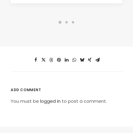
ADD COMMENT
You must be
logged in
to post a comment.