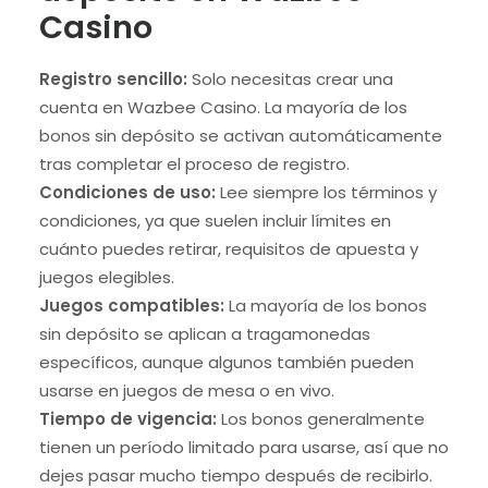
Casino
Registro sencillo:
Solo necesitas crear una
cuenta en Wazbee Casino. La mayoría de los
bonos sin depósito se activan automáticamente
tras completar el proceso de registro.
Condiciones de uso:
Lee siempre los términos y
condiciones, ya que suelen incluir límites en
cuánto puedes retirar, requisitos de apuesta y
juegos elegibles.
Juegos compatibles:
La mayoría de los bonos
sin depósito se aplican a tragamonedas
específicos, aunque algunos también pueden
usarse en juegos de mesa o en vivo.
Tiempo de vigencia:
Los bonos generalmente
tienen un período limitado para usarse, así que no
dejes pasar mucho tiempo después de recibirlo.