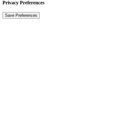
Privacy Preferences