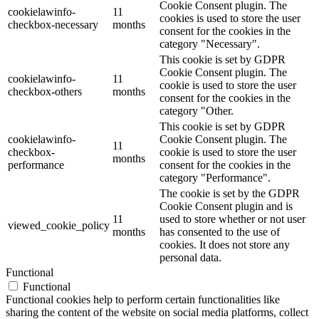
Cookie Consent plugin. The
cookielawinfo-
11
cookies is used to store the user
checkbox-necessary
months
consent for the cookies in the
category "Necessary".
This cookie is set by GDPR
Cookie Consent plugin. The
cookielawinfo-
11
cookie is used to store the user
checkbox-others
months
consent for the cookies in the
category "Other.
This cookie is set by GDPR
cookielawinfo-
Cookie Consent plugin. The
11
checkbox-
cookie is used to store the user
months
performance
consent for the cookies in the
category "Performance".
The cookie is set by the GDPR
Cookie Consent plugin and is
11
used to store whether or not user
viewed_cookie_policy
months
has consented to the use of
cookies. It does not store any
personal data.
Functional
Functional
Functional cookies help to perform certain functionalities like
sharing the content of the website on social media platforms, collect