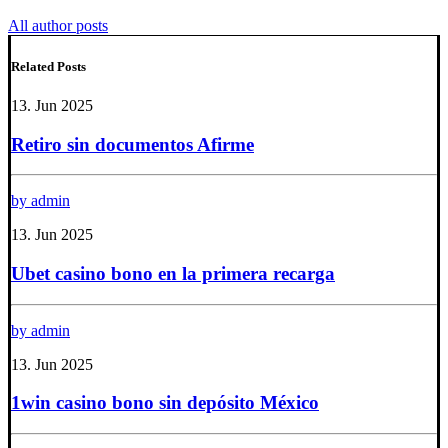
All author posts
Related Posts
13. Jun 2025
Retiro sin documentos Afirme
by admin
13. Jun 2025
Ubet casino bono en la primera recarga
by admin
13. Jun 2025
1win casino bono sin depósito México