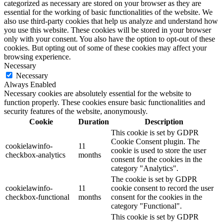
categorized as necessary are stored on your browser as they are
essential for the working of basic functionalities of the website. We
also use third-party cookies that help us analyze and understand how
you use this website. These cookies will be stored in your browser
only with your consent. You also have the option to opt-out of these
cookies. But opting out of some of these cookies may affect your
browsing experience.
Necessary
Necessary
Always Enabled
Necessary cookies are absolutely essential for the website to
function properly. These cookies ensure basic functionalities and
security features of the website, anonymously.
Cookie
Duration
Description
This cookie is set by GDPR
Cookie Consent plugin. The
cookielawinfo-
11
cookie is used to store the user
checkbox-analytics
months
consent for the cookies in the
category "Analytics".
The cookie is set by GDPR
cookielawinfo-
11
cookie consent to record the user
checkbox-functional
months
consent for the cookies in the
category "Functional".
This cookie is set by GDPR