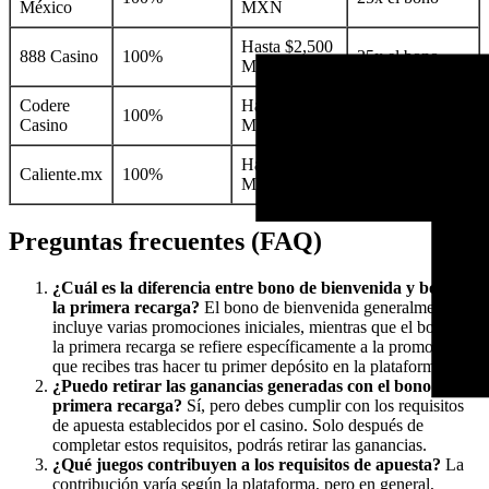
México
MXN
Hasta $2,500
888 Casino
100%
35x el bono
MXN
Codere
Hasta $2,000
100%
30x el bono
Casino
MXN
Hasta $1,500
Caliente.mx
100%
20x el bono
MXN
Preguntas frecuentes (FAQ)
¿Cuál es la diferencia entre bono de bienvenida y bono en
la primera recarga?
El bono de bienvenida generalmente
incluye varias promociones iniciales, mientras que el bono en
la primera recarga se refiere específicamente a la promoción
que recibes tras hacer tu primer depósito en la plataforma.
¿Puedo retirar las ganancias generadas con el bono en la
primera recarga?
Sí, pero debes cumplir con los requisitos
de apuesta establecidos por el casino. Solo después de
completar estos requisitos, podrás retirar las ganancias.
¿Qué juegos contribuyen a los requisitos de apuesta?
La
contribución varía según la plataforma, pero en general,