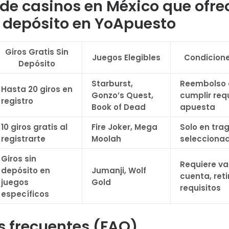
de casinos en México que ofre
n depósito en YoApuesto
Giros Gratis Sin
Juegos Elegibles
Condicion
Depósito
Starburst,
Reembolso e
Hasta 20 giros en
Gonzo’s Quest,
cumplir req
registro
Book of Dead
apuesta
10 giros gratis al
Fire Joker, Mega
Solo en tr
registrarte
Moolah
selecciona
Giros sin
Requiere va
depósito en
Jumanji, Wolf
cuenta, reti
juegos
Gold
requisitos
específicos
s frecuentes (FAQ)