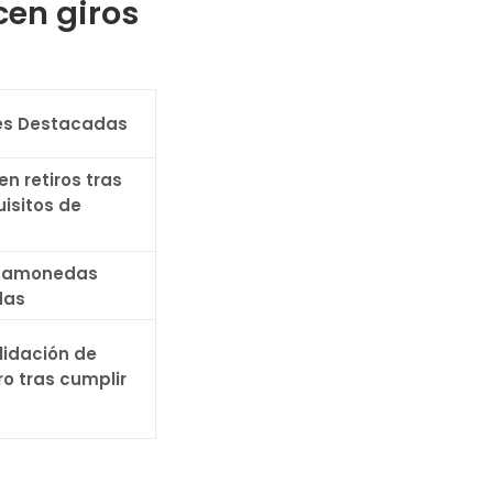
cen giros
es Destacadas
n retiros tras
uisitos de
agamonedas
das
lidación de
ro tras cumplir