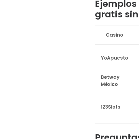
Ejemplos 
gratis si
Casino
YoApuesto
Betway
México
123Slots
Pregunta