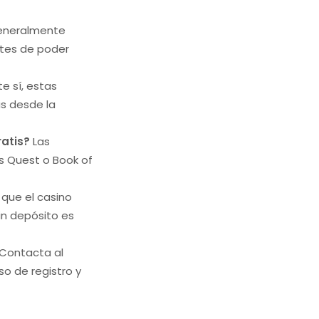
generalmente
ntes de poder
 sí, estas
as desde la
atis?
Las
s Quest o Book of
que el casino
in depósito es
Contacta al
o de registro y