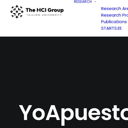
RESEARCH
Research Ar
Research Pr
Publications
STARTS.EE
YoApuesto 