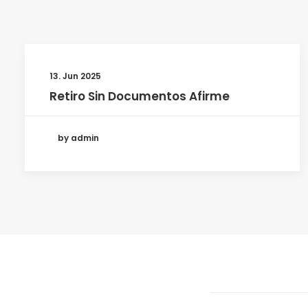
13. Jun 2025
Retiro Sin Documentos Afirme
by admin