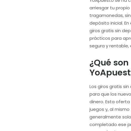
YoApuesto se ha co
arriesgar tu propio
tragamonedas, sino
depósito inicial. 
giros gratis sin d
prácticos para ap
segura y rentable, 
¿Qué son 
YoApuest
Los giros gratis s
para que los nuevo
dinero. Esta ofert
juegos y, al mismo 
generalmente solo 
completado ese pro