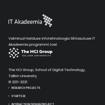
Valminud Hariduse Infotehnoloogia Sihtasutuse IT
Akadeemia programmi toel.
The HCI Group, School of Digital Technology,
Tallinn University
© 2011-2021
RESEARCH PROJECTS
STARTS.EE
INTERACTION DESIGN PROJECT