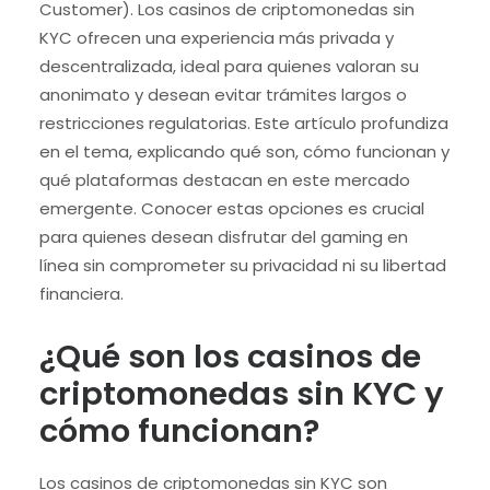
Customer). Los casinos de criptomonedas sin
KYC ofrecen una experiencia más privada y
descentralizada, ideal para quienes valoran su
anonimato y desean evitar trámites largos o
restricciones regulatorias. Este artículo profundiza
en el tema, explicando qué son, cómo funcionan y
qué plataformas destacan en este mercado
emergente. Conocer estas opciones es crucial
para quienes desean disfrutar del gaming en
línea sin comprometer su privacidad ni su libertad
financiera.
¿Qué son los casinos de
criptomonedas sin KYC y
cómo funcionan?
Los casinos de criptomonedas sin KYC son