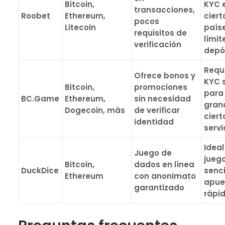
Bitcoin,
KYC 
transacciones,
Roobet
Ethereum,
ciert
pocos
Litecoin
país
requisitos de
límit
verificación
depó
Requ
Ofrece bonos y
KYC 
Bitcoin,
promociones
para 
BC.Game
Ethereum,
sin necesidad
gran
Dogecoin, más
de verificar
ciert
identidad
servi
Ideal
Juego de
jueg
Bitcoin,
dados en línea
DuckDice
senci
Ethereum
con anonimato
apue
garantizado
rápi