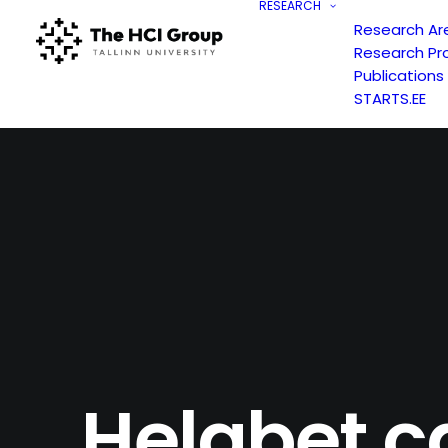
RESEARCH
Research Ar
Research Pr
Publications
STARTS.EE
Helabet c