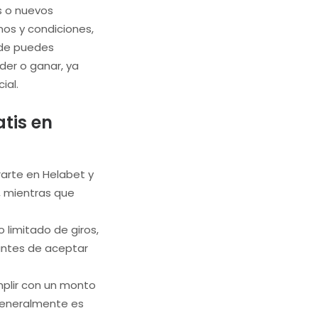
s o nuevos
nos y condiciones,
onde puedes
rder o ganar, ya
ial.
atis en
rarte en Helabet y
, mientras que
limitado de giros,
 antes de aceptar
mplir con un monto
generalmente es