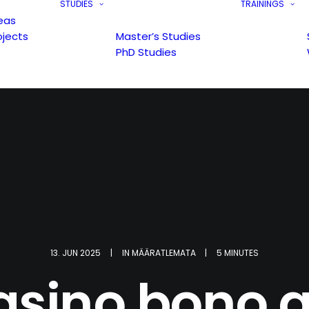
STUDIES
TRAININGS
eas
ojects
Master’s Studies
PhD Studies
13. JUN 2025
|
IN
MÄÄRATLEMATA
|
5 MINUTES
asino bono gi