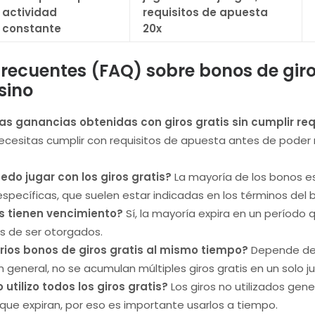
actividad
requisitos de apuesta
constante
20x
recuentes (FAQ) sobre bonos de giro
sino
las ganancias obtenidas con giros gratis sin cumplir req
cesitas cumplir con requisitos de apuesta antes de poder r
do jugar con los giros gratis?
La mayoría de los bonos es
pecíficas, que suelen estar indicadas en los términos del 
is tienen vencimiento?
Sí, la mayoría expira en un período q
s de ser otorgados.
rios bonos de giros gratis al mismo tiempo?
Depende de
n general, no se acumulan múltiples giros gratis en un solo j
utilizo todos los giros gratis?
Los giros no utilizados gen
que expiran, por eso es importante usarlos a tiempo.