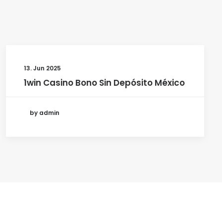
13. Jun 2025
1win Casino Bono Sin Depósito México
by admin