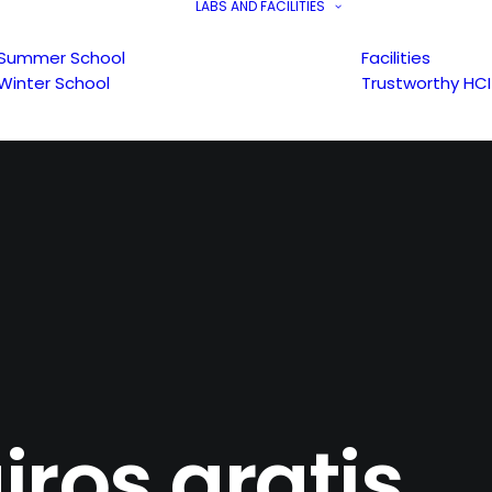
LABS AND FACILITIES
Summer School
Facilities
Winter School
Trustworthy HCI
ros gratis