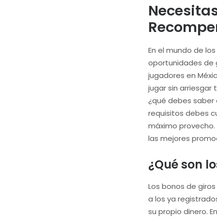
Necesita
Recompe
En el mundo de los
oportunidades de g
jugadores en Méxic
jugar sin arriesgar
¿qué debes saber a
requisitos debes c
máximo provecho. E
las mejores promo
¿Qué son lo
Los bonos de giros
a los ya registra
su propio dinero. 