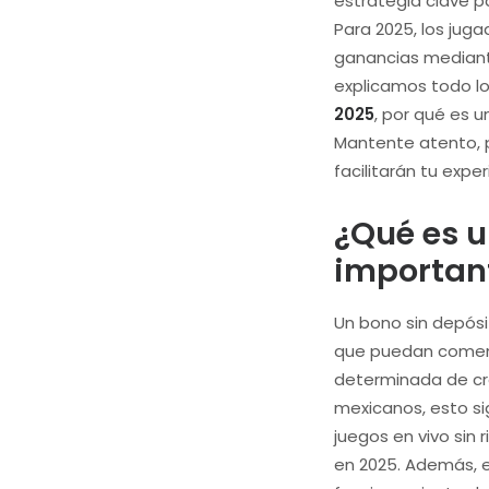
estrategia clave p
Para 2025, los ju
ganancias mediante
explicamos todo lo
2025
, por qué es 
Mantente atento, 
facilitarán tu expe
¿Qué es u
importan
Un bono sin depósi
que puedan comenza
determinada de créd
mexicanos, esto si
juegos en vivo sin
en 2025. Además, 