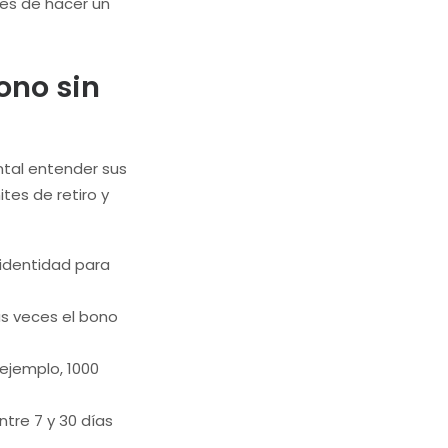
tes de hacer un
ono sin
tal entender sus
tes de retiro y
 identidad para
s veces el bono
ejemplo, 1000
tre 7 y 30 días