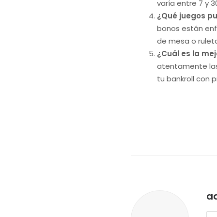
varía entre 7 y 
¿Qué juegos pu
bonos están enf
de mesa o rulet
¿Cuál es la mej
atentamente las 
tu bankroll con 
a