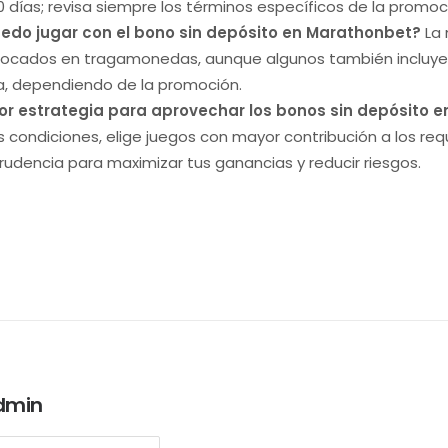
30 días; revisa siempre los términos específicos de la promoc
edo jugar con el bono sin depósito en Marathonbet?
La 
ocados en tragamonedas, aunque algunos también incluyen
a, dependiendo de la promoción.
or estrategia para aprovechar los bonos sin depósito e
condiciones, elige juegos con mayor contribución a los requ
prudencia para maximizar tus ganancias y reducir riesgos.
dmin