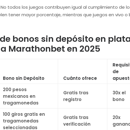
No todos los juegos contribuyen igual al cumplimiento de los
en tener mayor porcentaje, mientras que juegos en vivo o 
de bonos sin depósito en pla
 a Marathonbet en 2025
Requisi
de
Bono sin Depósito
Cuánto ofrece
apuest
200 pesos
Gratis tras
30x el
mexicanos en
registro
bono
tragamonedas
100 giros gratis en
Gratis tras
20x
tragamonedas
verificación
gananc
seleccionadas