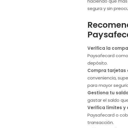
haciendo que más 
segura y sin preoc
Recomend
Paysafec
Verifica la compa
Paysafecard como 
depósito.
Compra tarjetas 
conveniencia, sup
para mayor seguri
Gestiona tu saldo
gastar el saldo qu
Verifica límites y
Paysafecard o cobr
transacción.