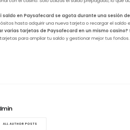
onal con el casino. Solo utilizas el saldo prepagado, lo que 
i saldo en Paysafecard se agota durante una sesión de
ósitos hasta adquirir una nueva tarjeta o recargar el saldo e
r varias tarjetas de Paysafecard en un mismo casino?
tarjetas para ampliar tu saldo y gestionar mejor tus fondos.
dmin
ALL AUTHOR POSTS