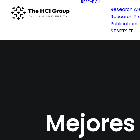
RESEARCH
Research Ar
Research Pr
Publications
STARTS.EE
Mejores 