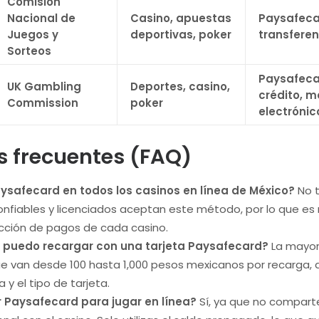
Comisión
Nacional de
Casino, apuestas
Paysafeca
Juegos y
deportivas, poker
transferen
Sorteos
Paysafecar
UK Gambling
Deportes, casino,
crédito, 
Commission
poker
electrónic
s frecuentes (FAQ)
ysafecard en todos los casinos en línea de México?
No t
confiables y licenciados aceptan este método, por lo que e
sección de pagos de cada casino.
 puedo recargar con una tarjeta Paysafecard?
La mayorí
que van desde 100 hasta 1,000 pesos mexicanos por recarga,
y el tipo de tarjeta.
r Paysafecard para jugar en línea?
Sí, ya que no compart