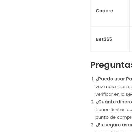
Codere
Bet365
Pregunta
¿Puedo usar Pa
vez más sitios 
verificar en la 
¿Cuánto dinero
tienen límites 
punto de compra 
¿Es seguro usa