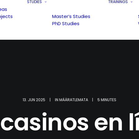
STUDIES
TRAININGS
eas
ojects
Master’s Studies
PhD Studies
13. JUN 2025
|
IN
MÄÄRATLEMATA
|
5 MINUTES
casinos en 