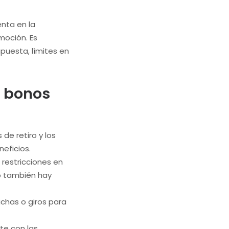
nta en la
moción. Es
apuesta, límites en
s bonos
 de retiro y los
neficios.
 restricciones en
ro también hay
ichas o giros para
te con las