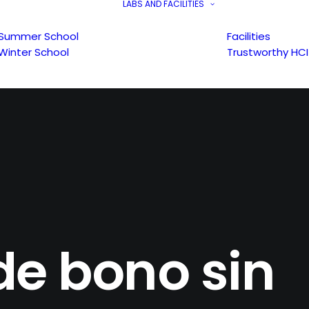
LABS AND FACILITIES
Summer School
Facilities
Winter School
Trustworthy HCI
de bono sin