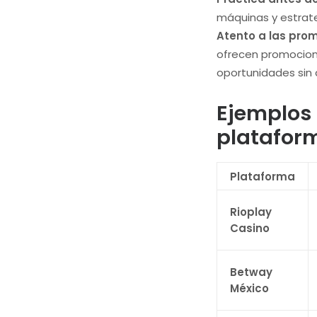
máquinas y estrateg
Atento a las pro
ofrecen promocion
oportunidades sin 
Ejemplos 
platafor
Plataforma
Rioplay
Casino
Betway
México