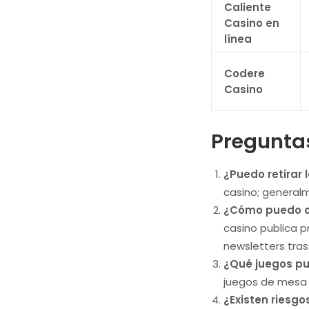
Caliente
Casino en
línea
Codere
Casino
Pregunta
¿Puedo retirar
casino; generalm
¿Cómo puedo ob
casino publica p
newsletters tras
¿Qué juegos pu
juegos de mesa p
¿Existen riesgo