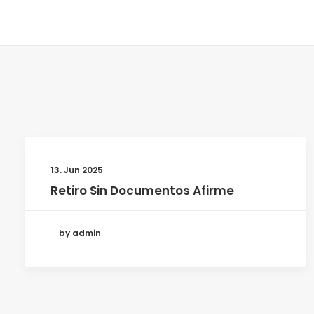
13. Jun 2025
Retiro Sin Documentos Afirme
by admin