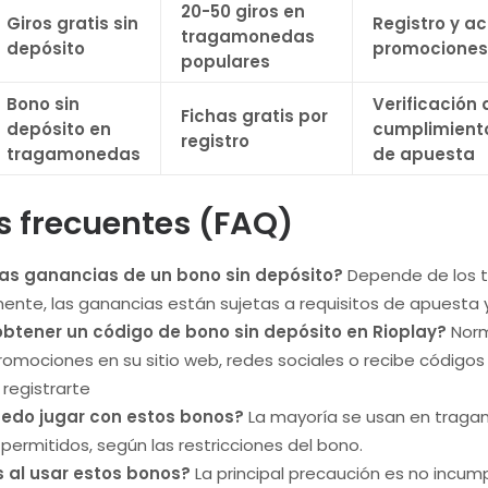
20-50 giros en
Giros gratis sin
Registro y a
tragamonedas
depósito
promociones
populares
Bono sin
Verificación 
Fichas gratis por
depósito en
cumplimiento
registro
tragamonedas
de apuesta
s frecuentes (FAQ)
 las ganancias de un bono sin depósito?
Depende de los t
ente, las ganancias están sujetas a requisitos de apuesta y 
tener un código de bono sin depósito en Rioplay?
Norm
romociones en su sitio web, redes sociales o recibe códigos
 registrarte
edo jugar con estos bonos?
La mayoría se usan en traga
ermitidos, según las restricciones del bono.
s al usar estos bonos?
La principal precaución es no incumpl