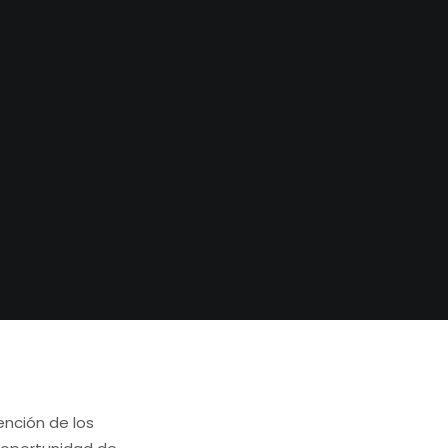
ención de los