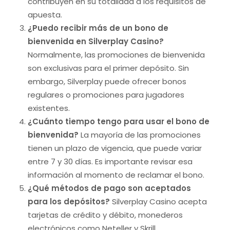
contribuyen en su totalidad a los requisitos de
apuesta.
¿Puedo recibir más de un bono de
bienvenida en Silverplay Casino?
Normalmente, las promociones de bienvenida
son exclusivas para el primer depósito. Sin
embargo, Silverplay puede ofrecer bonos
regulares o promociones para jugadores
existentes.
¿Cuánto tiempo tengo para usar el bono de
bienvenida?
La mayoría de las promociones
tienen un plazo de vigencia, que puede variar
entre 7 y 30 días. Es importante revisar esa
información al momento de reclamar el bono.
¿Qué métodos de pago son aceptados
para los depósitos?
Silverplay Casino acepta
tarjetas de crédito y débito, monederos
electrónicos como Neteller y Skrill,