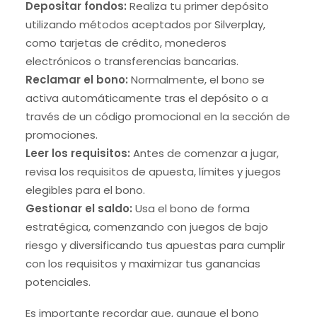
Depositar fondos:
Realiza tu primer depósito
utilizando métodos aceptados por Silverplay,
como tarjetas de crédito, monederos
electrónicos o transferencias bancarias.
Reclamar el bono:
Normalmente, el bono se
activa automáticamente tras el depósito o a
través de un código promocional en la sección de
promociones.
Leer los requisitos:
Antes de comenzar a jugar,
revisa los requisitos de apuesta, límites y juegos
elegibles para el bono.
Gestionar el saldo:
Usa el bono de forma
estratégica, comenzando con juegos de bajo
riesgo y diversificando tus apuestas para cumplir
con los requisitos y maximizar tus ganancias
potenciales.
Es importante recordar que, aunque el bono