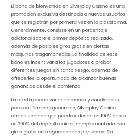
El bono de bienvenida en Silverplay Casino es una
promoción exclusiva destinada a nuevos usuarios
que se registran por primera vez en la plataforma.
Generalmente, consiste en un porcentaje
adicional sobre el primer depósito realizado,
además de posibles giros gratis en ciertas
máquinas tragamonedas. La finalidad de este
bono es incentivar a los jugadores a probar
diferentes juegos sin tanto riesgo, además de
ofrecerles la oportunidad de alcanzar buenas
ganancias desde el comienzo.
La oferta puede variar en monto y condiciones,
pero en términos generales, Silverplay Casino
ofrece un bono que puede ir desde un 100% hasta
un 200% del depósito inicial, complementado con
giros gratis en tragamonedas populares. Sin