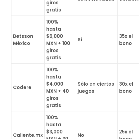
giros
gratis
100%
hasta
Betsson
$6,000
35x el
Sí
México
MXN + 100
bono
giros
gratis
100%
hasta
$4,000
Sólo en ciertos
30x el
Codere
MXN + 40
juegos
bono
giros
gratis
100%
hasta
$3,000
25x el
Caliente.mx
No
MXN + 30
bono