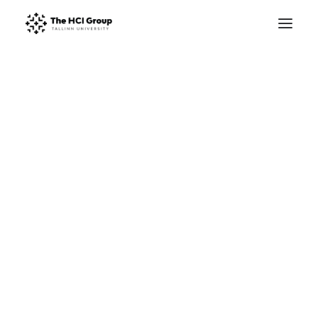
Research Areas
Research Projects
Publications
STARTS.EE
Master’s Studies
PhD Studies
Summer School
Winter School
13. JUN 2025
|
IN
MÄÄRATLEMATA
|
6 MINUTES
Silverplay casino
Facilities
Trustworthy HCI lab
bono de bienvenida
BY
ADMIN