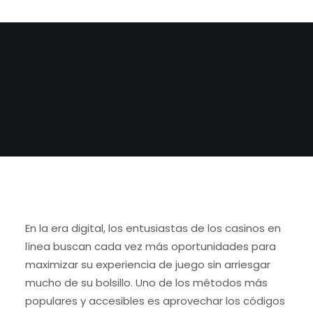
BY
ADMIN
En la era digital, los entusiastas de los casinos en
línea buscan cada vez más oportunidades para
maximizar su experiencia de juego sin arriesgar
mucho de su bolsillo. Uno de los métodos más
populares y accesibles es aprovechar los códigos