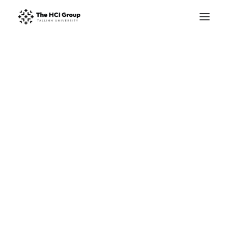
Research Areas
Research Projects
Publications
STARTS.EE
Master’s Studies
PhD Studies
Summer School
13. JUN 2025
|
IN
MÄÄRATLEMATA
|
5 MINUTES
Winter School
BetWarrior casino
Facilities
giros gratis por
Trustworthy HCI lab
registro