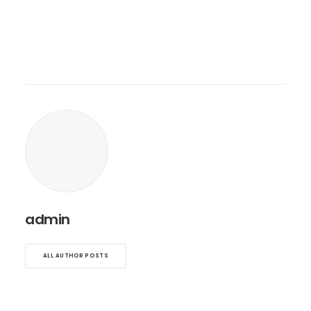
admin
ALL AUTHOR POSTS