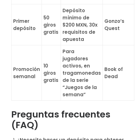
Depósito
50
mínimo de
Primer
Gonzo’s
giros
$200 MXN, 30x
depósito
Quest
gratis
requisitos de
apuesta
Para
jugadores
10
activos, en
Promoción
Book of
giros
tragamonedas
semanal
Dead
gratis
de la serie
“Juegos de la
semana”
Preguntas frecuentes
(FAQ)
¿Necesito hacer un depósito para obtener