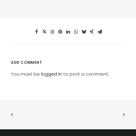
ADD COMMENT
You must be
logged in
to post a comment.