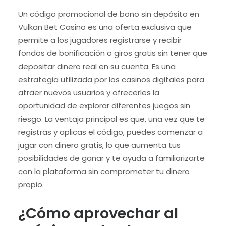
Un código promocional de bono sin depósito en
Vulkan Bet Casino es una oferta exclusiva que
permite a los jugadores registrarse y recibir
fondos de bonificación o giros gratis sin tener que
depositar dinero real en su cuenta. Es una
estrategia utilizada por los casinos digitales para
atraer nuevos usuarios y ofrecerles la
oportunidad de explorar diferentes juegos sin
riesgo. La ventaja principal es que, una vez que te
registras y aplicas el código, puedes comenzar a
jugar con dinero gratis, lo que aumenta tus
posibilidades de ganar y te ayuda a familiarizarte
con la plataforma sin comprometer tu dinero
propio.
¿Cómo aprovechar al