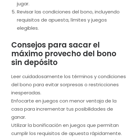
jugar.
Revisar las condiciones del bono, incluyendo
requisitos de apuesta, límites y juegos
elegibles.
Consejos para sacar el
máximo provecho del bono
sin depósito
Leer cuidadosamente los términos y condiciones
del bono para evitar sorpresas o restricciones
inesperadas.
Enfocarte en juegos con menor ventaja de la
casa para incrementar tus posibilidades de
ganar.
Utilizar la bonificación en juegos que permitan
cumplir los requisitos de apuesta rápidamente.