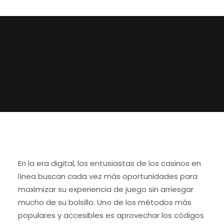
BY
ADMIN
En la era digital, los entusiastas de los casinos en
línea buscan cada vez más oportunidades para
maximizar su experiencia de juego sin arriesgar
mucho de su bolsillo. Uno de los métodos más
populares y accesibles es aprovechar los códigos