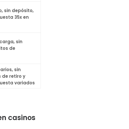
o, sin depósito,
puesta 35x en
carga, sin
itos de
rios, sin
 de retiro y
puesta variados
 en casinos