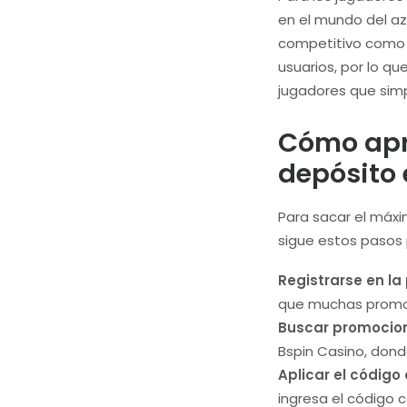
en el mundo del az
competitivo como e
usuarios, por lo q
jugadores que simp
Cómo apr
depósito 
Para sacar el máxi
sigue estos pasos 
Registrarse en la
que muchas promoci
Buscar promocion
Bspin Casino, donde
Aplicar el código
ingresa el código 