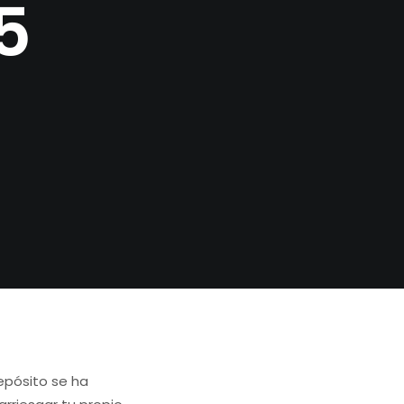
5
epósito se ha