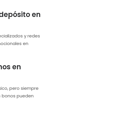
depósito en
ecializados y redes
mocionales en
nos en
xico, pero siempre
os bonos pueden