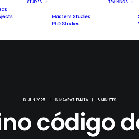
STUDIES
TRAININGS
eas
ojects
Master’s Studies
PhD Studies
13. JUN 2025
|
IN
MÄÄRATLEMATA
|
6 MINUTES
ino código d