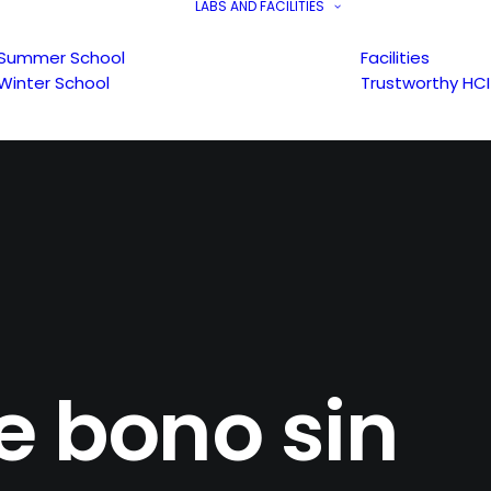
LABS AND FACILITIES
Summer School
Facilities
Winter School
Trustworthy HCI
e bono sin