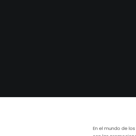
En el mundo de los