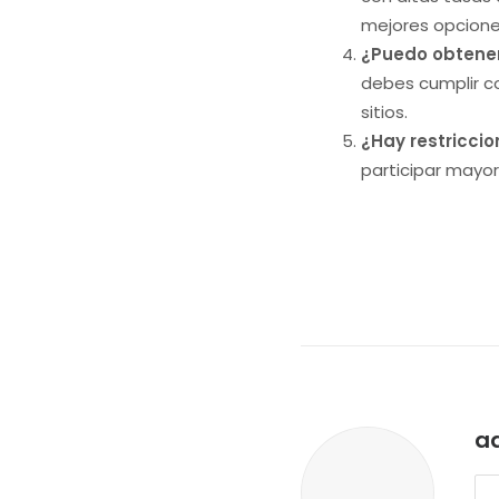
mejores opcione
¿Puedo obtener 
debes cumplir c
sitios.
¿Hay restricci
participar mayor
a