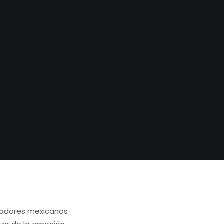
ugadores mexicanos