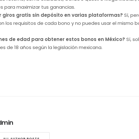
s para maximizar tus ganancias.
giros gratis sin depósito en varias plataformas?
Sí, pe
on los requisitos de cada bono y no puedes usar el mismo b
ones de edad para obtener estos bonos en México?
Sí, s
es de 18 años según la legislación mexicana.
dmin
ALL AUTHOR POSTS