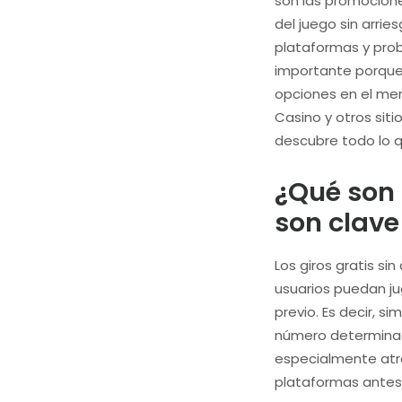
son las promocione
del juego sin arrie
plataformas y prob
importante porque
opciones en el mer
Casino y otros sit
descubre todo lo q
¿Qué son 
son clave
Los giros gratis s
usuarios puedan ju
previo. Es decir, 
número determinado
especialmente atra
plataformas antes d