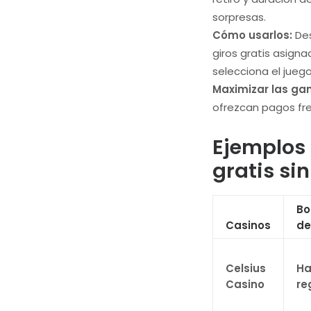
sorpresas.
Cómo usarlos:
Des
giros gratis asign
selecciona el juego
Maximizar las ga
ofrezcan pagos fre
Ejemplos 
gratis si
Bo
Casinos
de
Celsius
Ha
Casino
re