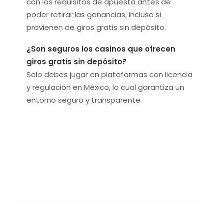
con los requisitos de apuesta antes de
poder retirar las ganancias, incluso si
provienen de giros gratis sin depósito.
¿Son seguros los casinos que ofrecen
giros gratis sin depósito?
Solo debes jugar en plataformas con licencia
y regulación en México, lo cual garantiza un
entorno seguro y transparente.