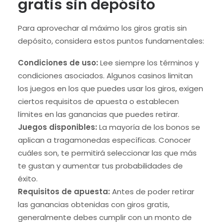
gratis sin depósito
Para aprovechar al máximo los giros gratis sin
depósito, considera estos puntos fundamentales:
Condiciones de uso:
Lee siempre los términos y
condiciones asociados. Algunos casinos limitan
los juegos en los que puedes usar los giros, exigen
ciertos requisitos de apuesta o establecen
límites en las ganancias que puedes retirar.
Juegos disponibles:
La mayoría de los bonos se
aplican a tragamonedas específicas. Conocer
cuáles son, te permitirá seleccionar las que más
te gustan y aumentar tus probabilidades de
éxito.
Requisitos de apuesta:
Antes de poder retirar
las ganancias obtenidas con giros gratis,
generalmente debes cumplir con un monto de