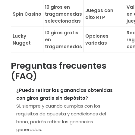
10 giros en
Val
Juegos con
Spin Casino
tragamonedas
en 
alto RTP
seleccionadas
jue
10 giros gratis
Req
Lucky
Opciones
en
reg
Nugget
variadas
tragamonedas
co
Preguntas frecuentes
(FAQ)
¿Puedo retirar las ganancias obtenidas
con giros gratis sin depósito?
Sí, siempre y cuando cumplas con los
requisitos de apuesta y condiciones del
bono, podrás retirar las ganancias
generadas.