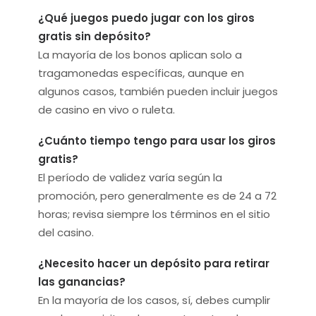
¿Qué juegos puedo jugar con los giros
gratis sin depósito?
La mayoría de los bonos aplican solo a
tragamonedas específicas, aunque en
algunos casos, también pueden incluir juegos
de casino en vivo o ruleta.
¿Cuánto tiempo tengo para usar los giros
gratis?
El período de validez varía según la
promoción, pero generalmente es de 24 a 72
horas; revisa siempre los términos en el sitio
del casino.
¿Necesito hacer un depósito para retirar
las ganancias?
En la mayoría de los casos, sí, debes cumplir