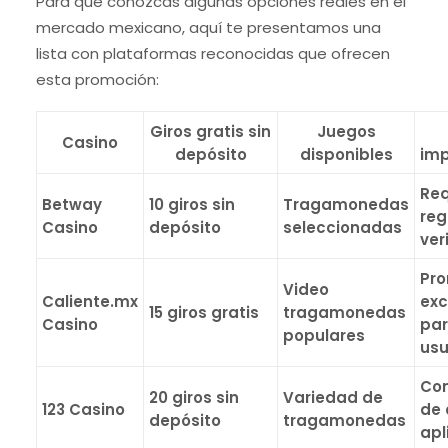
Para que conozcas algunas opciones reales en el
mercado mexicano, aquí te presentamos una
lista con plataformas reconocidas que ofrecen
esta promoción:
Giros gratis sin
Juegos
Casino
depósito
disponibles
imp
Req
Betway
10 giros sin
Tragamonedas
reg
Casino
depósito
seleccionadas
ver
Pr
Video
Caliente.mx
exc
15 giros gratis
tragamonedas
Casino
par
populares
usu
Con
20 giros sin
Variedad de
123 Casino
de
depósito
tragamonedas
apl