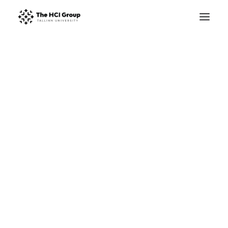
Research Areas
Research Projects
Publications
STARTS.EE
Master’s Studies
PhD Studies
Summer School
Winter School
13. JUN 2025
|
IN
MÄÄRATLEMATA
|
5 MINUTES
Pledoo casino bono
Facilities
Trustworthy HCI lab
de bienvenida 2025
BY
ADMIN