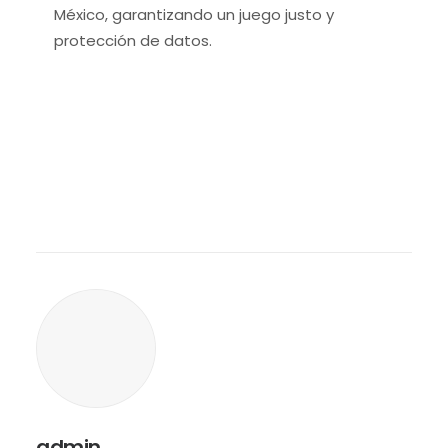
México, garantizando un juego justo y
protección de datos.
admin