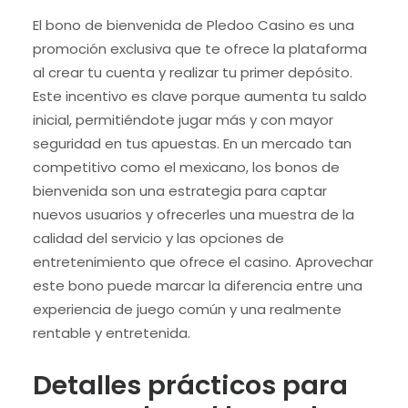
El bono de bienvenida de Pledoo Casino es una
promoción exclusiva que te ofrece la plataforma
al crear tu cuenta y realizar tu primer depósito.
Este incentivo es clave porque aumenta tu saldo
inicial, permitiéndote jugar más y con mayor
seguridad en tus apuestas. En un mercado tan
competitivo como el mexicano, los bonos de
bienvenida son una estrategia para captar
nuevos usuarios y ofrecerles una muestra de la
calidad del servicio y las opciones de
entretenimiento que ofrece el casino. Aprovechar
este bono puede marcar la diferencia entre una
experiencia de juego común y una realmente
rentable y entretenida.
Detalles prácticos para