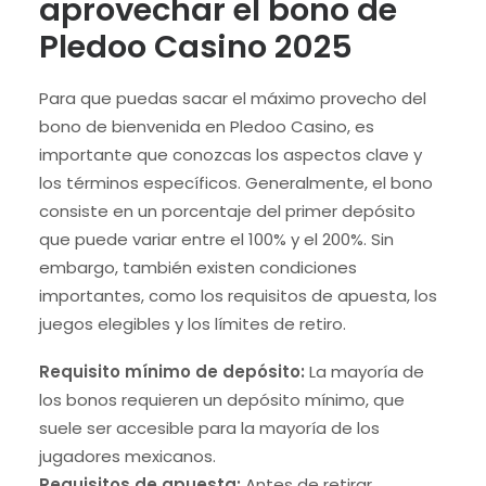
aprovechar el bono de
Pledoo Casino 2025
Para que puedas sacar el máximo provecho del
bono de bienvenida en Pledoo Casino, es
importante que conozcas los aspectos clave y
los términos específicos. Generalmente, el bono
consiste en un porcentaje del primer depósito
que puede variar entre el 100% y el 200%. Sin
embargo, también existen condiciones
importantes, como los requisitos de apuesta, los
juegos elegibles y los límites de retiro.
Requisito mínimo de depósito:
La mayoría de
los bonos requieren un depósito mínimo, que
suele ser accesible para la mayoría de los
jugadores mexicanos.
Requisitos de apuesta:
Antes de retirar