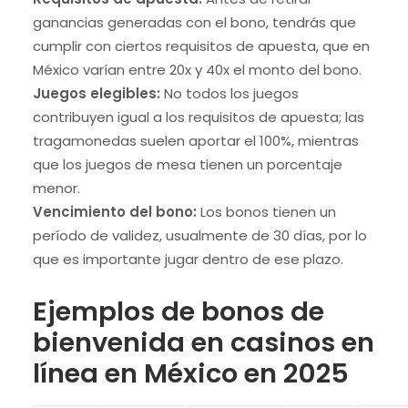
ganancias generadas con el bono, tendrás que
cumplir con ciertos requisitos de apuesta, que en
México varían entre 20x y 40x el monto del bono.
Juegos elegibles:
No todos los juegos
contribuyen igual a los requisitos de apuesta; las
tragamonedas suelen aportar el 100%, mientras
que los juegos de mesa tienen un porcentaje
menor.
Vencimiento del bono:
Los bonos tienen un
período de validez, usualmente de 30 días, por lo
que es importante jugar dentro de ese plazo.
Ejemplos de bonos de
bienvenida en casinos en
línea en México en 2025