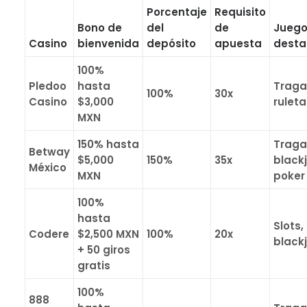
Porcentaje
Requisito
Bono de
del
de
Jueg
Casino
bienvenida
depósito
apuesta
dest
100%
Pledoo
hasta
Trag
100%
30x
Casino
$3,000
ruleta
MXN
150% hasta
Trag
Betway
$5,000
150%
35x
black
México
MXN
poker
100%
hasta
Slots,
Codere
$2,500 MXN
100%
20x
black
+ 50 giros
gratis
100%
888