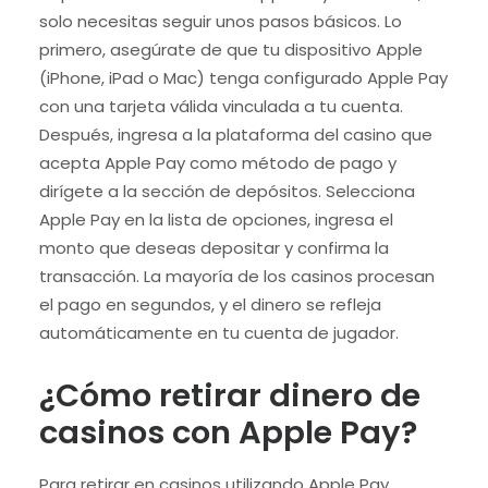
solo necesitas seguir unos pasos básicos. Lo
primero, asegúrate de que tu dispositivo Apple
(iPhone, iPad o Mac) tenga configurado Apple Pay
con una tarjeta válida vinculada a tu cuenta.
Después, ingresa a la plataforma del casino que
acepta Apple Pay como método de pago y
dirígete a la sección de depósitos. Selecciona
Apple Pay en la lista de opciones, ingresa el
monto que deseas depositar y confirma la
transacción. La mayoría de los casinos procesan
el pago en segundos, y el dinero se refleja
automáticamente en tu cuenta de jugador.
¿Cómo retirar dinero de
casinos con Apple Pay?
Para retirar en casinos utilizando Apple Pay,