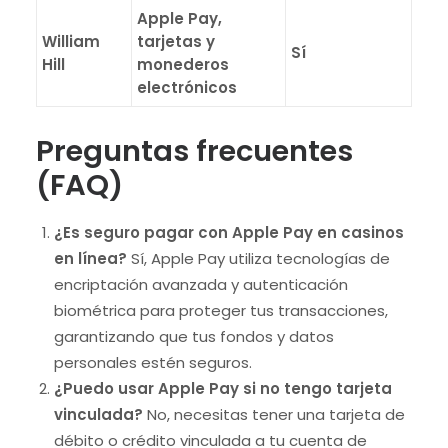
Apple Pay,
William
tarjetas y
Sí
Hill
monederos
electrónicos
Preguntas frecuentes
(FAQ)
¿Es seguro pagar con Apple Pay en casinos
en línea?
Sí, Apple Pay utiliza tecnologías de
encriptación avanzada y autenticación
biométrica para proteger tus transacciones,
garantizando que tus fondos y datos
personales estén seguros.
¿Puedo usar Apple Pay si no tengo tarjeta
vinculada?
No, necesitas tener una tarjeta de
débito o crédito vinculada a tu cuenta de