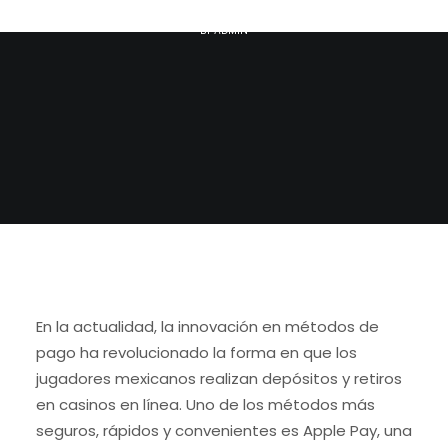
BY
ADMIN
En la actualidad, la innovación en métodos de
pago ha revolucionado la forma en que los
jugadores mexicanos realizan depósitos y retiros
en casinos en línea. Uno de los métodos más
seguros, rápidos y convenientes es Apple Pay, una