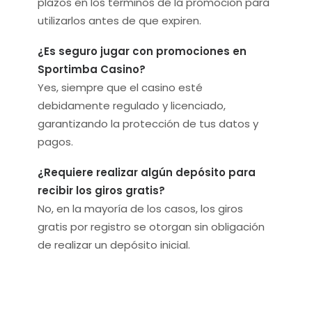
plazos en los términos de la promoción para
utilizarlos antes de que expiren.
¿Es seguro jugar con promociones en
Sportimba Casino?
Yes, siempre que el casino esté
debidamente regulado y licenciado,
garantizando la protección de tus datos y
pagos.
¿Requiere realizar algún depósito para
recibir los giros gratis?
No, en la mayoría de los casos, los giros
gratis por registro se otorgan sin obligación
de realizar un depósito inicial.