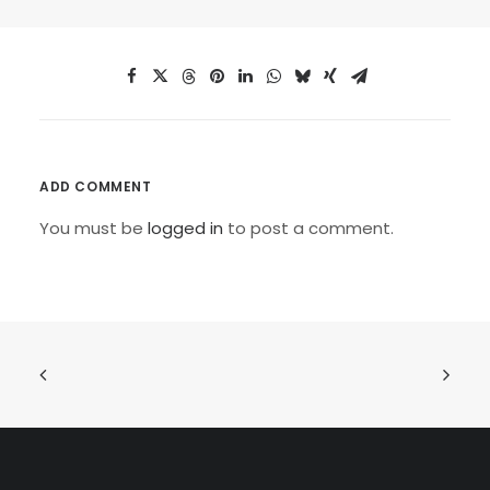
ADD COMMENT
You must be
logged in
to post a comment.