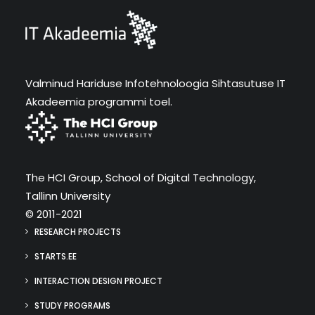
Valminud Hariduse Infotehnoloogia Sihtasutuse IT
Akadeemia programmi toel.
The HCI Group, School of Digital Technology,
Tallinn University
© 2011-2021
RESEARCH PROJECTS
STARTS.EE
INTERACTION DESIGN PROJECT
STUDY PROGRAMS