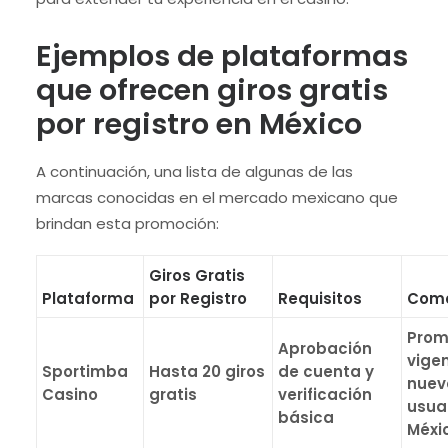
Ejemplos de plataformas
que ofrecen giros gratis
por registro en México
A continuación, una lista de algunas de las
marcas conocidas en el mercado mexicano que
brindan esta promoción:
Giros Gratis
Plataforma
por Registro
Requisitos
Come
Prom
Aprobación
vige
Sportimba
Hasta 20 giros
de cuenta y
nuev
Casino
gratis
verificación
usua
básica
Méxi