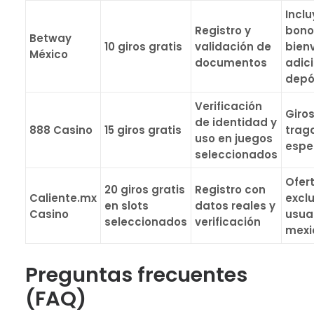
Inclu
Registro y
bono
Betway
10 giros gratis
validación de
bien
México
documentos
adici
depó
Verificación
Giro
de identidad y
888 Casino
15 giros gratis
trag
uso en juegos
espe
seleccionados
Ofer
20 giros gratis
Registro con
Caliente.mx
excl
en slots
datos reales y
Casino
usua
seleccionados
verificación
mexi
Preguntas frecuentes
(FAQ)