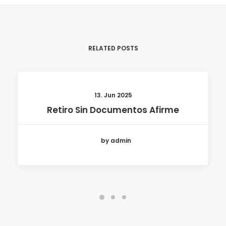
RELATED POSTS
13. Jun 2025
Retiro Sin Documentos Afirme
by admin