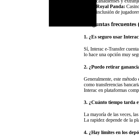
canadienses y extranj
Royal Panda:
Casino 
inclusión de jugadore
Preguntas frecuentes 
1. ¿Es seguro usar Interac
Sí, Interac e-Transfer cuent
lo hace una opción muy segur
2. ¿Puedo retirar gananci
Generalmente, este método es
como transferencias bancari
Interac en plataformas compa
3. ¿Cuánto tiempo tarda e
La mayoría de las veces, las
La rapidez depende de la pla
4. ¿Hay límites en los dep