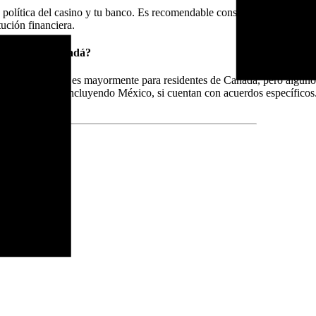
a política del casino y tu banco. Es recomendable consultar los límites e
tución financiera.
 no vivo en Canadá?
casinos en línea es mayormente para residentes de Canadá, pero algunos
fuera del país, incluyendo México, si cuentan con acuerdos específicos.
tar depositar.