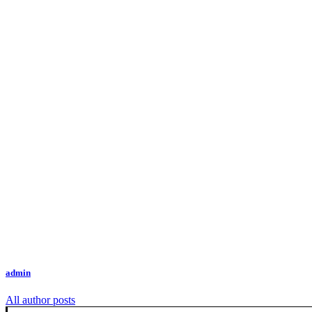
admin
All author posts