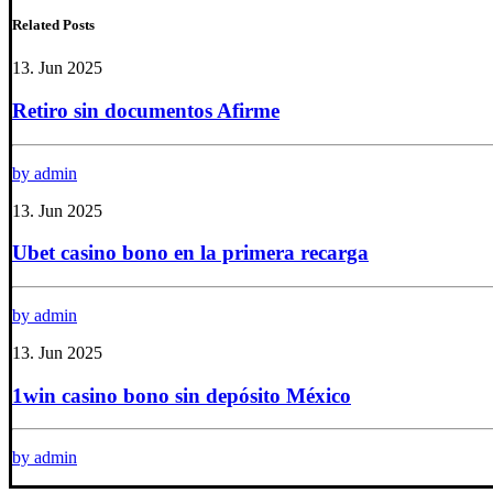
Related Posts
13. Jun 2025
Retiro sin documentos Afirme
by admin
13. Jun 2025
Ubet casino bono en la primera recarga
by admin
13. Jun 2025
1win casino bono sin depósito México
by admin