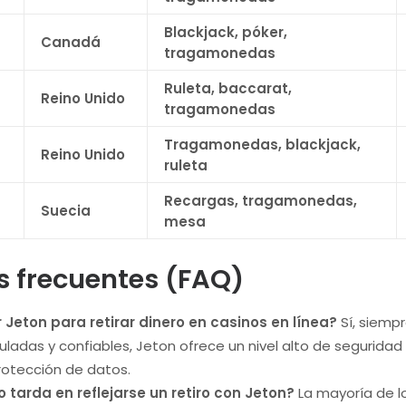
Blackjack, póker,
Canadá
tragamonedas
Ruleta, baccarat,
Reino Unido
tragamonedas
Tragamonedas, blackjack,
Reino Unido
ruleta
Recargas, tragamonedas,
Suecia
mesa
s frecuentes (FAQ)
 Jeton para retirar dinero en casinos en línea?
Sí, siemp
ladas y confiables, Jeton ofrece un nivel alto de seguridad 
rotección de datos.
tarda en reflejarse un retiro con Jeton?
La mayoría de l