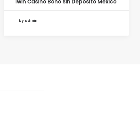
1win Casino Bono Sin Depósito México
by admin