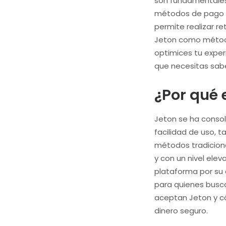
son fundamentales 
métodos de pago q
permite realizar re
Jeton como método 
optimices tu experi
que necesitas sabe
¿Por qué 
Jeton se ha consol
facilidad de uso, t
métodos tradiciona
y con un nivel ele
plataforma por su 
para quienes busca
aceptan Jeton y c
dinero seguro.