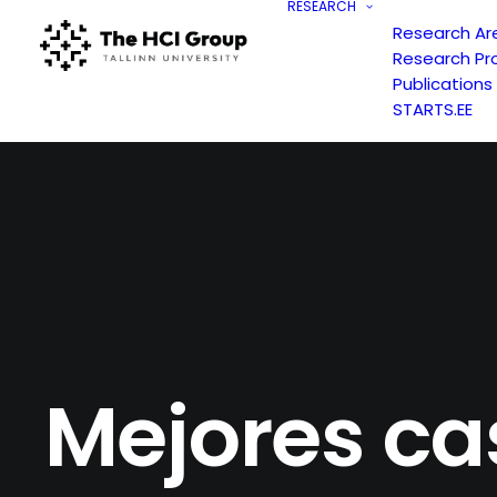
RESEARCH
Research Ar
Research Pr
Publications
STARTS.EE
Mejores cas