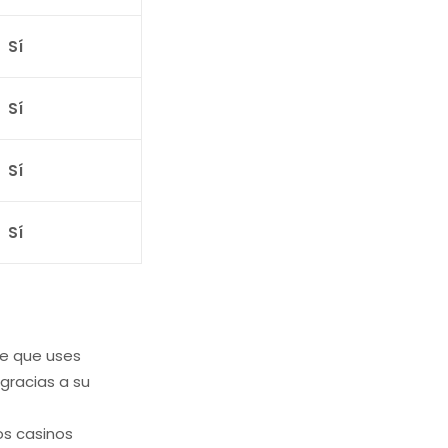
Sí
Sí
Sí
Sí
re que uses
gracias a su
os casinos