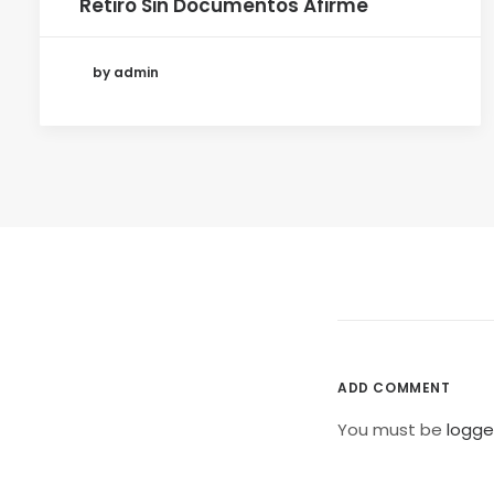
Retiro Sin Documentos Afirme
by admin
ADD COMMENT
You must be
logge