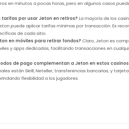
tiros en minutos a pocas horas, pero en algunos casos pued
 tarifas por usar Jeton en retiros?
La mayoría de los casi
eton puede aplicar tarifas mínimas por transacción. Es rec
ecíficas de cada sitio.
ton en móviles para retirar fondos?
Claro, Jeton es comp
iles y apps dedicadas, facilitando transacciones en cualq
todos de pago complementan a Jeton en estos casinos
es están Skrill, Neteller, transferencias bancarias, y tarjet
rindando flexibilidad a los jugadores.