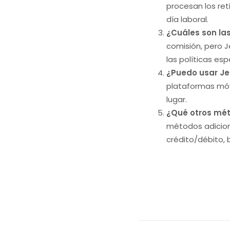
procesan los re
día laboral.
¿Cuáles son las
comisión, pero J
las políticas esp
¿Puedo usar Je
plataformas móv
lugar.
¿Qué otros mé
métodos adicional
crédito/débito, b