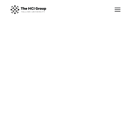
Research Areas
Research Projects
Publications
STARTS.EE
Master’s Studies
PhD Studies
Summer School
Winter School
13. JUN 2025
|
IN
MÄÄRATLEMATA
|
5 MINUTES
Lista de casinos en
Facilities
Trustworthy HCI lab
línea Bybit
BY
ADMIN