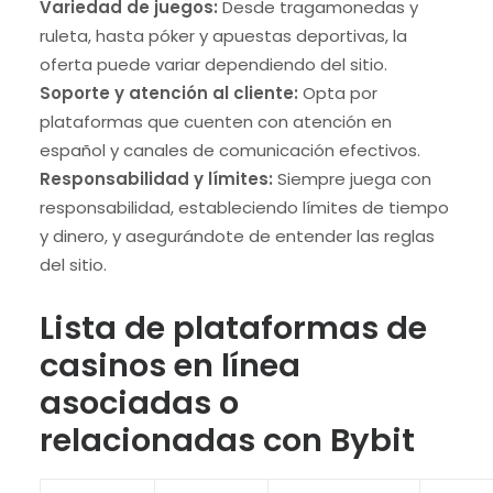
Variedad de juegos:
Desde tragamonedas y
ruleta, hasta póker y apuestas deportivas, la
oferta puede variar dependiendo del sitio.
Soporte y atención al cliente:
Opta por
plataformas que cuenten con atención en
español y canales de comunicación efectivos.
Responsabilidad y límites:
Siempre juega con
responsabilidad, estableciendo límites de tiempo
y dinero, y asegurándote de entender las reglas
del sitio.
Lista de plataformas de
casinos en línea
asociadas o
relacionadas con Bybit