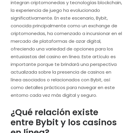
integran criptomonedas y tecnologías blockchain,
la experiencia de juego ha evolucionado
significativamente. En este escenario, Bybit,
conocida principalmente como un exchange de
criptomonedas, ha comenzado a incursionar en el
mercado de plataformas de azar digital,
ofreciendo una variedad de opciones para los
entusiastas del casino en línea. Este artículo es
importante porque te brindará una perspectiva
actualizada sobre la presencia de casinos en
línea asociados o relacionados con Bybit, así
como detalles prácticos para navegar en este
entorno cada vez más digital y seguro.
¿Qué relación existe
entre Bybit y los casinos
en línea?