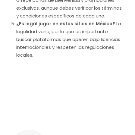
ofrece bonos de bienvenida y promociones
exclusivas, aunque debes verificar los términos
y condiciones específicos de cada uno.
¿Es legal jugar en estos sitios en México?
La
legalidad varía, por lo que es importante
buscar plataformas que operen bajo licencias
internacionales y respeten las regulaciones
locales.