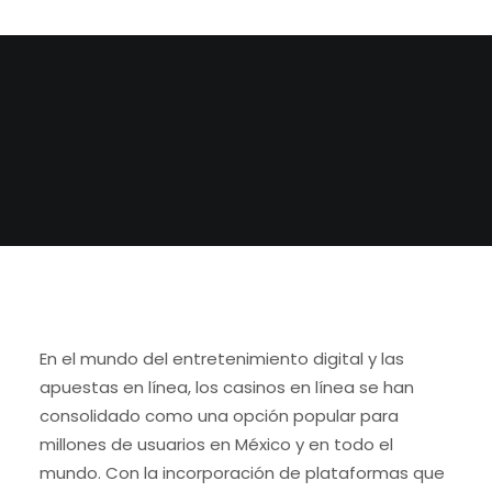
En el mundo del entretenimiento digital y las
apuestas en línea, los casinos en línea se han
consolidado como una opción popular para
millones de usuarios en México y en todo el
mundo. Con la incorporación de plataformas que