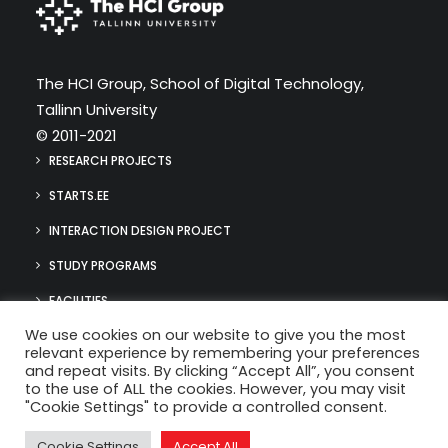
The HCI Group, School of Digital Technology,
Tallinn University
© 2011-2021
RESEARCH PROJECTS
STARTS.EE
INTERACTION DESIGN PROJECT
STUDY PROGRAMS
FACILITIES
We use cookies on our website to give you the most
MEDIA
relevant experience by remembering your preferences
hci@tlu.ee
and repeat visits. By clicking “Accept All”, you consent
(+372) 640 9384
to the use of ALL the cookies. However, you may visit
"Cookie Settings" to provide a controlled consent.
Cookie Settings
Accept All