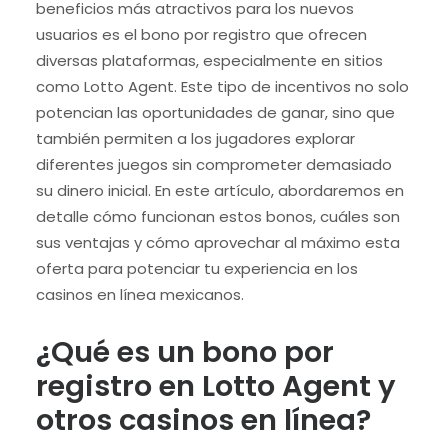
beneficios más atractivos para los nuevos
usuarios es el bono por registro que ofrecen
diversas plataformas, especialmente en sitios
como Lotto Agent. Este tipo de incentivos no solo
potencian las oportunidades de ganar, sino que
también permiten a los jugadores explorar
diferentes juegos sin comprometer demasiado
su dinero inicial. En este artículo, abordaremos en
detalle cómo funcionan estos bonos, cuáles son
sus ventajas y cómo aprovechar al máximo esta
oferta para potenciar tu experiencia en los
casinos en línea mexicanos.
¿Qué es un bono por
registro en Lotto Agent y
otros casinos en línea?