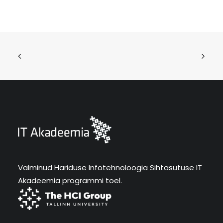
Valminud Hariduse Infotehnoloogia Sihtasutuse IT
Akadeemia programmi toel.