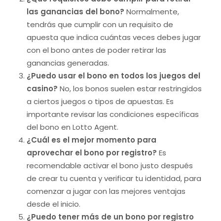
las ganancias del bono?
Normalmente,
tendrás que cumplir con un requisito de
apuesta que indica cuántas veces debes jugar
con el bono antes de poder retirar las
ganancias generadas.
¿Puedo usar el bono en todos los juegos del
casino?
No, los bonos suelen estar restringidos
a ciertos juegos o tipos de apuestas. Es
importante revisar las condiciones específicas
del bono en Lotto Agent.
¿Cuál es el mejor momento para
aprovechar el bono por registro?
Es
recomendable activar el bono justo después
de crear tu cuenta y verificar tu identidad, para
comenzar a jugar con las mejores ventajas
desde el inicio.
¿Puedo tener más de un bono por registro