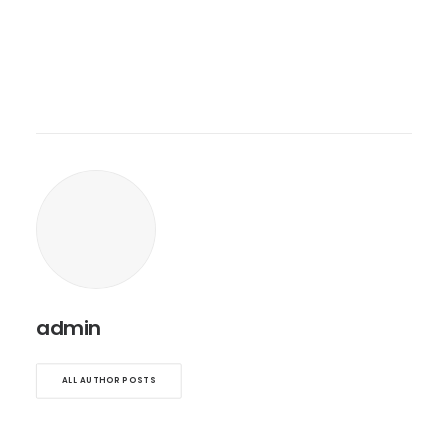
admin
ALL AUTHOR POSTS