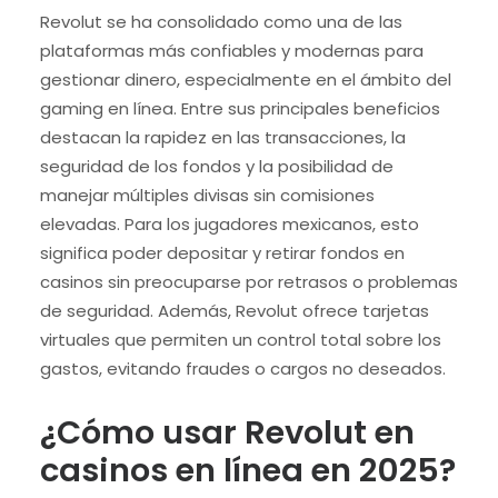
Revolut se ha consolidado como una de las
plataformas más confiables y modernas para
gestionar dinero, especialmente en el ámbito del
gaming en línea. Entre sus principales beneficios
destacan la rapidez en las transacciones, la
seguridad de los fondos y la posibilidad de
manejar múltiples divisas sin comisiones
elevadas. Para los jugadores mexicanos, esto
significa poder depositar y retirar fondos en
casinos sin preocuparse por retrasos o problemas
de seguridad. Además, Revolut ofrece tarjetas
virtuales que permiten un control total sobre los
gastos, evitando fraudes o cargos no deseados.
¿Cómo usar Revolut en
casinos en línea en 2025?