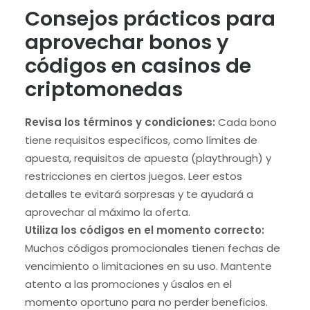
Consejos prácticos para
aprovechar bonos y
códigos en casinos de
criptomonedas
Revisa los términos y condiciones:
Cada bono
tiene requisitos específicos, como límites de
apuesta, requisitos de apuesta (playthrough) y
restricciones en ciertos juegos. Leer estos
detalles te evitará sorpresas y te ayudará a
aprovechar al máximo la oferta.
Utiliza los códigos en el momento correcto:
Muchos códigos promocionales tienen fechas de
vencimiento o limitaciones en su uso. Mantente
atento a las promociones y úsalos en el
momento oportuno para no perder beneficios.