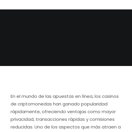
BY
ADMIN
En el mundo de las apuestas en línea, los casinos
de criptomonedas han ganado popularidad
rápidamente, ofreciendo ventajas como mayor
privacidad, transacciones rápidas y comisiones
reducidas. Uno de los aspectos que más atraen a