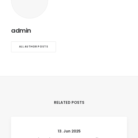
admin
ALL AUTHOR POSTS
RELATED POSTS
13. Jun 2025