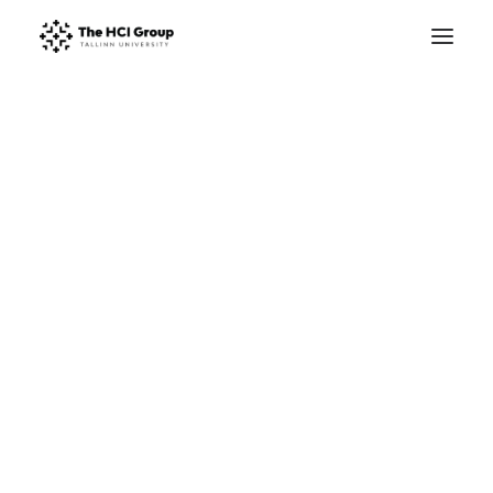
Research Areas
Research Projects
Publications
STARTS.EE
Master’s Studies
PhD Studies
Summer School
13. JUN 2025
|
IN
MÄÄRATLEMATA
|
5 MINUTES
Winter School
Casino de
Facilities
criptomonedas bono
Trustworthy HCI lab
código promocional