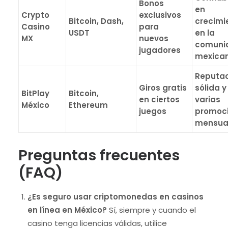
Bonos
en
Crypto
exclusivos
Bitcoin, Dash,
crecimi
Casino
para
USDT
en la
MX
nuevos
comuni
jugadores
mexica
Reputa
Giros gratis
sólida y
BitPlay
Bitcoin,
en ciertos
varias
México
Ethereum
juegos
promoc
mensua
Preguntas frecuentes
(FAQ)
¿Es seguro usar criptomonedas en casinos
en línea en México?
Sí, siempre y cuando el
casino tenga licencias válidas, utilice