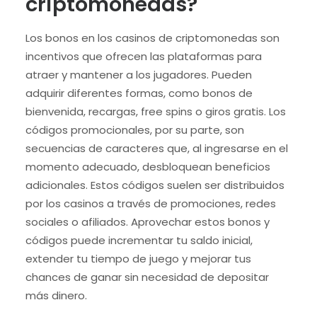
criptomonedas?
Los bonos en los casinos de criptomonedas son
incentivos que ofrecen las plataformas para
atraer y mantener a los jugadores. Pueden
adquirir diferentes formas, como bonos de
bienvenida, recargas, free spins o giros gratis. Los
códigos promocionales, por su parte, son
secuencias de caracteres que, al ingresarse en el
momento adecuado, desbloquean beneficios
adicionales. Estos códigos suelen ser distribuidos
por los casinos a través de promociones, redes
sociales o afiliados. Aprovechar estos bonos y
códigos puede incrementar tu saldo inicial,
extender tu tiempo de juego y mejorar tus
chances de ganar sin necesidad de depositar
más dinero.