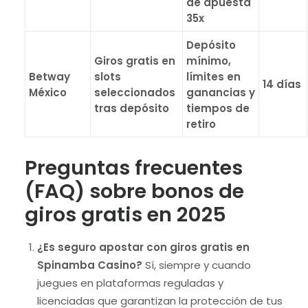
de apuesta
35x
Depósito
Giros gratis en
mínimo,
Betway
slots
límites en
14 días
México
seleccionados
ganancias y
tras depósito
tiempos de
retiro
Preguntas frecuentes
(FAQ) sobre bonos de
giros gratis en 2025
¿Es seguro apostar con giros gratis en
Spinamba Casino?
Sí, siempre y cuando
juegues en plataformas reguladas y
licenciadas que garantizan la protección de tus