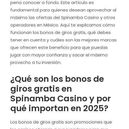
pena conocer a fondo. Este artículo es
fundamental para quienes desean aprovechar al
máximo las ofertas del Spinamba Casino y otros
operadores en México. Aquí te explicamos cómo
funcionan los bonos de giros gratis, qué debes
tener en cuenta y cuáles son las mejores marcas
que ofrecen este beneficio para que puedas
jugar con mayor confianza y sacar el máximo
provecho a tu inversión.
¿Qué son los bonos de
giros gratis en
Spinamba Casino y por
qué importan en 2025?
Los bonos de giros gratis son promociones que