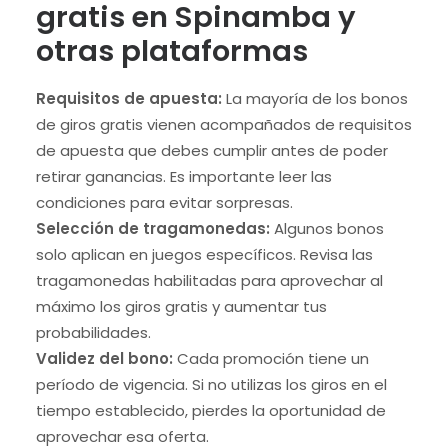
gratis en Spinamba y
otras plataformas
Requisitos de apuesta:
La mayoría de los bonos
de giros gratis vienen acompañados de requisitos
de apuesta que debes cumplir antes de poder
retirar ganancias. Es importante leer las
condiciones para evitar sorpresas.
Selección de tragamonedas:
Algunos bonos
solo aplican en juegos específicos. Revisa las
tragamonedas habilitadas para aprovechar al
máximo los giros gratis y aumentar tus
probabilidades.
Validez del bono:
Cada promoción tiene un
período de vigencia. Si no utilizas los giros en el
tiempo establecido, pierdes la oportunidad de
aprovechar esa oferta.