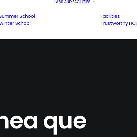
LABS AND FACILITIES
Summer School
Facilities
Winter School
Trustworthy HCI
ínea que