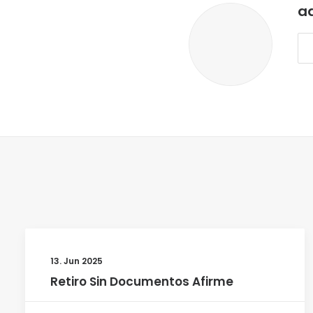
a
13. Jun 2025
Retiro Sin Documentos Afirme