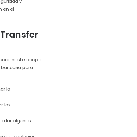
guridad y
n en el
-Transfer
eleccionaste acepta
a bancaria para
ar la
r las
tardar algunas
so de cualquier