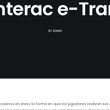
nterac e-Tra
BY
ADMIN
casinos en línea, la forma en que los jugadores realizan sus 