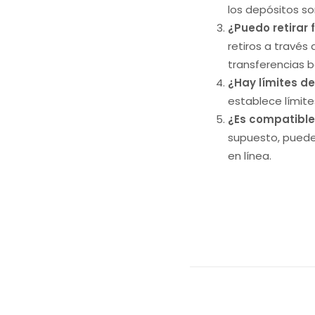
los depósitos so
¿Puedo retirar
retiros a través
transferencias b
¿Hay límites de
establece límite
¿Es compatible
supuesto, puedes
en línea.