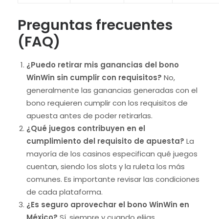
Preguntas frecuentes
(FAQ)
¿Puedo retirar mis ganancias del bono
WinWin sin cumplir con requisitos?
No,
generalmente las ganancias generadas con el
bono requieren cumplir con los requisitos de
apuesta antes de poder retirarlas.
¿Qué juegos contribuyen en el
cumplimiento del requisito de apuesta?
La
mayoría de los casinos especifican qué juegos
cuentan, siendo los slots y la ruleta los más
comunes. Es importante revisar las condiciones
de cada plataforma.
¿Es seguro aprovechar el bono WinWin en
México?
Sí, siempre y cuando elijas