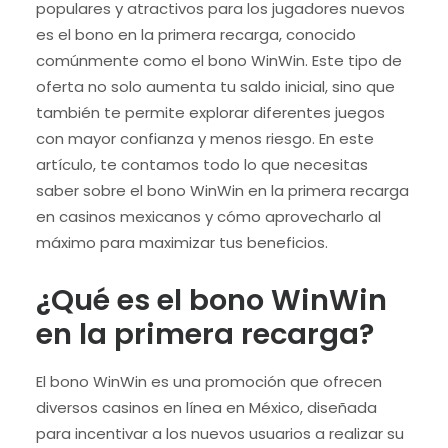
populares y atractivos para los jugadores nuevos
es el bono en la primera recarga, conocido
comúnmente como el bono WinWin. Este tipo de
oferta no solo aumenta tu saldo inicial, sino que
también te permite explorar diferentes juegos
con mayor confianza y menos riesgo. En este
artículo, te contamos todo lo que necesitas
saber sobre el bono WinWin en la primera recarga
en casinos mexicanos y cómo aprovecharlo al
máximo para maximizar tus beneficios.
¿Qué es el bono WinWin
en la primera recarga?
El bono WinWin es una promoción que ofrecen
diversos casinos en línea en México, diseñada
para incentivar a los nuevos usuarios a realizar su