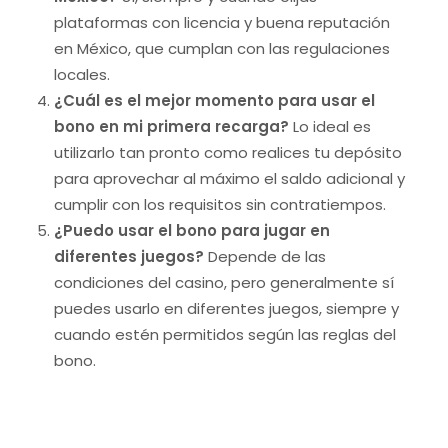
plataformas con licencia y buena reputación
en México, que cumplan con las regulaciones
locales.
¿Cuál es el mejor momento para usar el
bono en mi primera recarga?
Lo ideal es
utilizarlo tan pronto como realices tu depósito
para aprovechar al máximo el saldo adicional y
cumplir con los requisitos sin contratiempos.
¿Puedo usar el bono para jugar en
diferentes juegos?
Depende de las
condiciones del casino, pero generalmente sí
puedes usarlo en diferentes juegos, siempre y
cuando estén permitidos según las reglas del
bono.