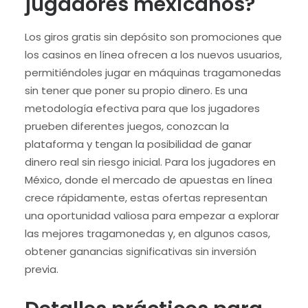
jugadores mexicanos?
Los giros gratis sin depósito son promociones que
los casinos en línea ofrecen a los nuevos usuarios,
permitiéndoles jugar en máquinas tragamonedas
sin tener que poner su propio dinero. Es una
metodología efectiva para que los jugadores
prueben diferentes juegos, conozcan la
plataforma y tengan la posibilidad de ganar
dinero real sin riesgo inicial. Para los jugadores en
México, donde el mercado de apuestas en línea
crece rápidamente, estas ofertas representan
una oportunidad valiosa para empezar a explorar
las mejores tragamonedas y, en algunos casos,
obtener ganancias significativas sin inversión
previa.