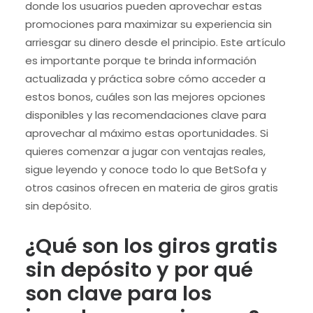
donde los usuarios pueden aprovechar estas
promociones para maximizar su experiencia sin
arriesgar su dinero desde el principio. Este artículo
es importante porque te brinda información
actualizada y práctica sobre cómo acceder a
estos bonos, cuáles son las mejores opciones
disponibles y las recomendaciones clave para
aprovechar al máximo estas oportunidades. Si
quieres comenzar a jugar con ventajas reales,
sigue leyendo y conoce todo lo que BetSofa y
otros casinos ofrecen en materia de giros gratis
sin depósito.
¿Qué son los giros gratis
sin depósito y por qué
son clave para los