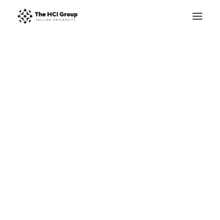
Research Areas
Research Projects
Publications
STARTS.EE
Master’s Studies
PhD Studies
Summer School
Winter School
13. JUN 2025
|
IN
MÄÄRATLEMATA
|
5 MINUTES
BetSofa casino giros
Facilities
Trustworthy HCI lab
gratis sin depósito
BY
ADMIN