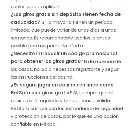
cuáles juegos aplican.
¿Los giros gratis sin depósito tienen fecha de
caducidad?
Sí, la mayoría tienen un período
limitado, que puede variar de unos días a unas
semanas. Es recomendable usarlos lo antes
posible para no perder la oferta.
¿Necesito introducir un código promocional
para obtener los giros gratis?
En la mayoría de
los casos, no. Solo necesitas registrarte y seguir
las instrucciones del casino.
¿Es seguro jugar en casinos en línea como
BetSofa con giros gratis?
Sí, siempre que el
casino esté regulado y tenga licencia válida.
BetSofa cumple con los estándares de seguridad
y protección de datos, por lo que es una opción
confiable en México.