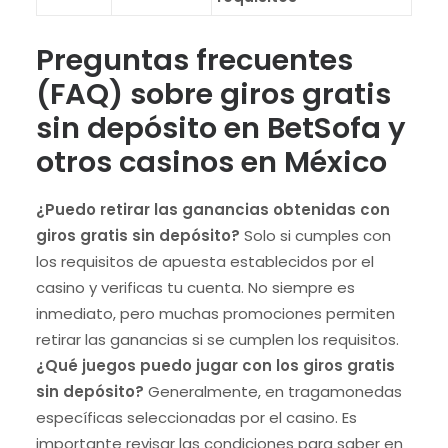
Preguntas frecuentes
(FAQ) sobre giros gratis
sin depósito en BetSofa y
otros casinos en México
¿Puedo retirar las ganancias obtenidas con
giros gratis sin depósito?
Solo si cumples con
los requisitos de apuesta establecidos por el
casino y verificas tu cuenta. No siempre es
inmediato, pero muchas promociones permiten
retirar las ganancias si se cumplen los requisitos.
¿Qué juegos puedo jugar con los giros gratis
sin depósito?
Generalmente, en tragamonedas
específicas seleccionadas por el casino. Es
importante revisar las condiciones para saber en