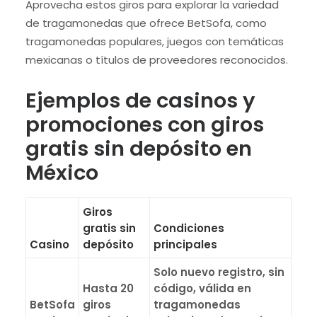
Aprovecha estos giros para explorar la variedad
de tragamonedas que ofrece BetSofa, como
tragamonedas populares, juegos con temáticas
mexicanas o títulos de proveedores reconocidos.
Ejemplos de casinos y
promociones con giros
gratis sin depósito en
México
Giros
gratis sin
Condiciones
Casino
depósito
principales
Solo nuevo registro, sin
Hasta 20
código, válida en
BetSofa
giros
tragamonedas