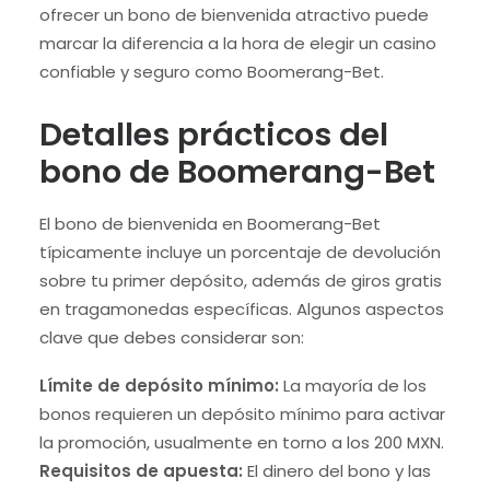
ofrecer un bono de bienvenida atractivo puede
marcar la diferencia a la hora de elegir un casino
confiable y seguro como Boomerang-Bet.
Detalles prácticos del
bono de Boomerang-Bet
El bono de bienvenida en Boomerang-Bet
típicamente incluye un porcentaje de devolución
sobre tu primer depósito, además de giros gratis
en tragamonedas específicas. Algunos aspectos
clave que debes considerar son:
Límite de depósito mínimo:
La mayoría de los
bonos requieren un depósito mínimo para activar
la promoción, usualmente en torno a los 200 MXN.
Requisitos de apuesta:
El dinero del bono y las