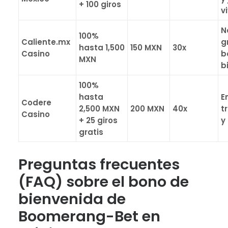
+ 100 giros
v
N
100%
Caliente.mx
g
hasta 1,500
150 MXN
30x
Casino
b
MXN
b
100%
hasta
E
Codere
2,500 MXN
200 MXN
40x
t
Casino
+ 25 giros
y
gratis
Preguntas frecuentes
(FAQ) sobre el bono de
bienvenida de
Boomerang-Bet en