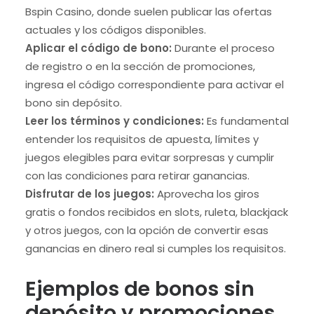
Bspin Casino, donde suelen publicar las ofertas
actuales y los códigos disponibles.
Aplicar el código de bono:
Durante el proceso
de registro o en la sección de promociones,
ingresa el código correspondiente para activar el
bono sin depósito.
Leer los términos y condiciones:
Es fundamental
entender los requisitos de apuesta, límites y
juegos elegibles para evitar sorpresas y cumplir
con las condiciones para retirar ganancias.
Disfrutar de los juegos:
Aprovecha los giros
gratis o fondos recibidos en slots, ruleta, blackjack
y otros juegos, con la opción de convertir esas
ganancias en dinero real si cumples los requisitos.
Ejemplos de bonos sin
depósito y promociones