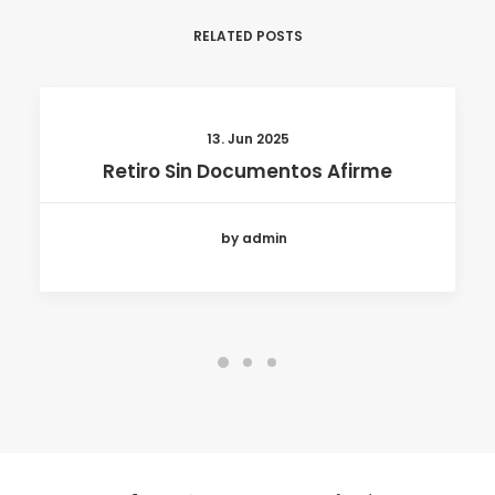
RELATED POSTS
13. Jun 2025
Retiro Sin Documentos Afirme
by admin