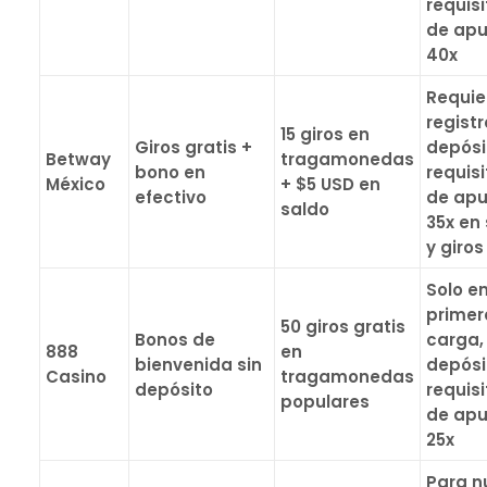
requisi
de ap
40x
Requie
registr
15 giros en
Giros gratis +
depósi
Betway
tragamonedas
bono en
requisi
México
+ $5 USD en
efectivo
de ap
saldo
35x en
y giros
Solo e
primer
50 giros gratis
Bonos de
carga, 
888
en
bienvenida sin
depósi
Casino
tragamonedas
depósito
requisi
populares
de ap
25x
Para n