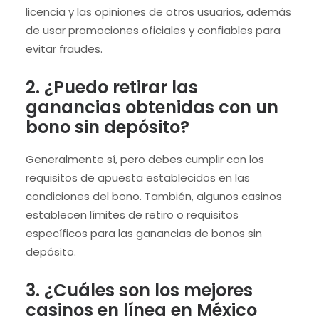
licencia y las opiniones de otros usuarios, además
de usar promociones oficiales y confiables para
evitar fraudes.
2. ¿Puedo retirar las
ganancias obtenidas con un
bono sin depósito?
Generalmente sí, pero debes cumplir con los
requisitos de apuesta establecidos en las
condiciones del bono. También, algunos casinos
establecen límites de retiro o requisitos
específicos para las ganancias de bonos sin
depósito.
3. ¿Cuáles son los mejores
casinos en línea en México