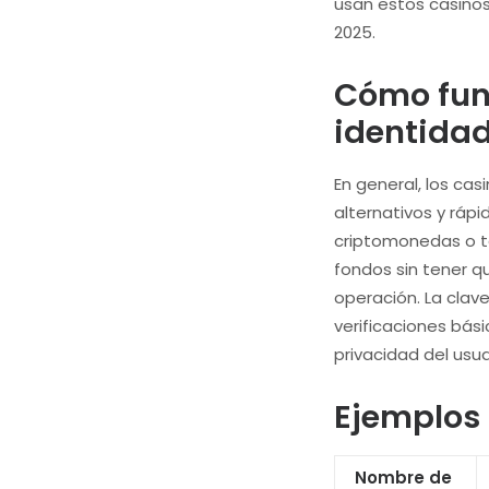
usan estos casinos 
2025.
Cómo fun
identidad
En general, los ca
alternativos y ráp
criptomonedas o ta
fondos sin tener q
operación. La clav
verificaciones bási
privacidad del usua
Ejemplos 
Nombre de