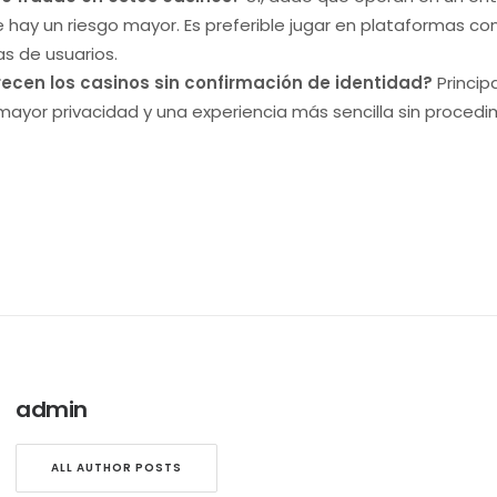
e hay un riesgo mayor. Es preferible jugar en plataformas c
as de usuarios.
ecen los casinos sin confirmación de identidad?
Princip
mayor privacidad y una experiencia más sencilla sin procedi
admin
ALL AUTHOR POSTS