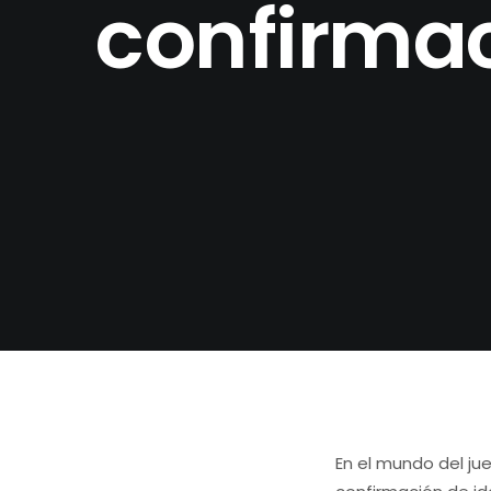
confirmac
En el mundo del ju