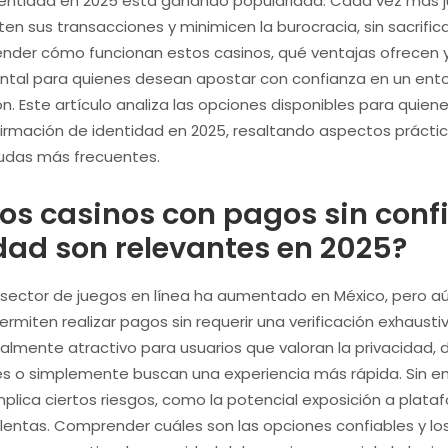
dentidad en 2025 está ganando popularidad. Cada vez más 
ten sus transacciones y minimicen la burocracia, sin sacrifica
ender cómo funcionan estos casinos, qué ventajas ofrecen
tal para quienes desean apostar con confianza en un entor
n. Este artículo analiza las opciones disponibles para quie
irmación de identidad en 2025, resaltando aspectos prácti
dudas más frecuentes.
los casinos con pagos sin con
dad son relevantes en 2025?
l sector de juegos en línea ha aumentado en México, pero a
rmiten realizar pagos sin requerir una verificación exhausti
ialmente atractivo para usuarios que valoran la privacidad, 
nes o simplemente buscan una experiencia más rápida. Sin 
lica ciertos riesgos, como la potencial exposición a plata
ulentas. Comprender cuáles son las opciones confiables y 