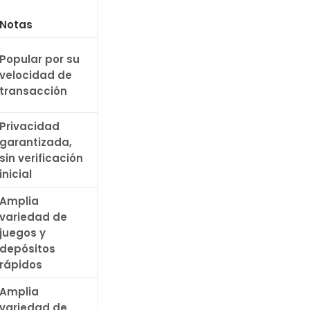
Notas
Popular por su
velocidad de
transacción
Privacidad
garantizada,
sin verificación
inicial
Amplia
variedad de
juegos y
depósitos
rápidos
Amplia
variedad de