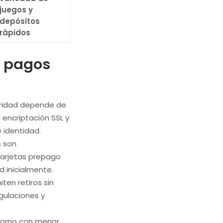
juegos y
depósitos
rápidos
n pagos
ridad depende de
 encriptación SSL y
e identidad.
s son
 tarjetas prepago
 inicialmente.
ten retiros sin
egulaciones y
torno con menor