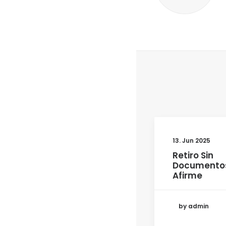
13. Jun 2025
Retiro Sin
Documento
Afirme
by admin