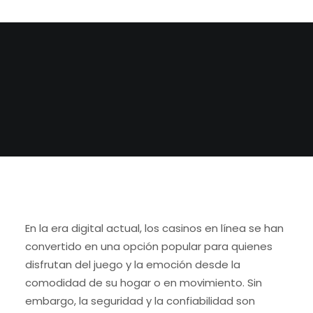
BY
ADMIN
En la era digital actual, los casinos en línea se han
convertido en una opción popular para quienes
disfrutan del juego y la emoción desde la
comodidad de su hogar o en movimiento. Sin
embargo, la seguridad y la confiabilidad son