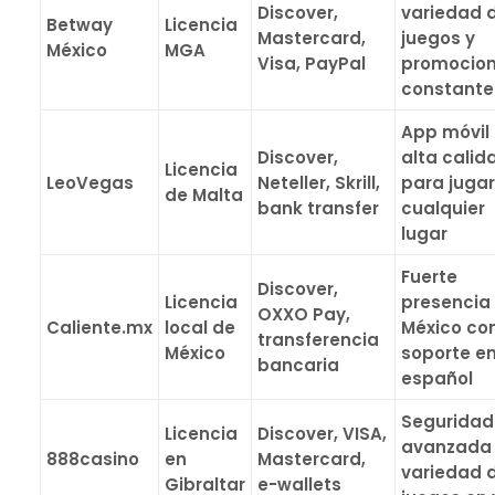
Discover,
variedad 
Betway
Licencia
Mastercard,
juegos y
México
MGA
Visa, PayPal
promocio
constante
App móvil
Discover,
alta calid
Licencia
LeoVegas
Neteller, Skrill,
para jugar
de Malta
bank transfer
cualquier
lugar
Fuerte
Discover,
Licencia
presencia
OXXO Pay,
Caliente.mx
local de
México co
transferencia
México
soporte e
bancaria
español
Seguridad
Licencia
Discover, VISA,
avanzada
888casino
en
Mastercard,
variedad 
Gibraltar
e-wallets