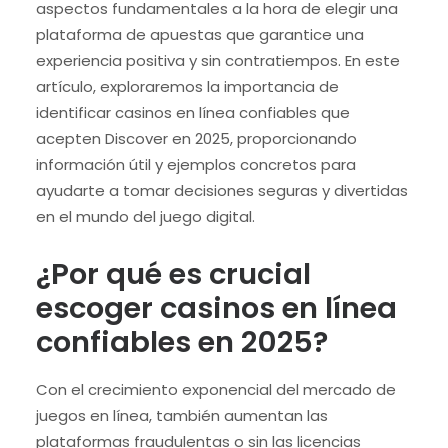
aspectos fundamentales a la hora de elegir una
plataforma de apuestas que garantice una
experiencia positiva y sin contratiempos. En este
artículo, exploraremos la importancia de
identificar casinos en línea confiables que
acepten Discover en 2025, proporcionando
información útil y ejemplos concretos para
ayudarte a tomar decisiones seguras y divertidas
en el mundo del juego digital.
¿Por qué es crucial
escoger casinos en línea
confiables en 2025?
Con el crecimiento exponencial del mercado de
juegos en línea, también aumentan las
plataformas fraudulentas o sin las licencias