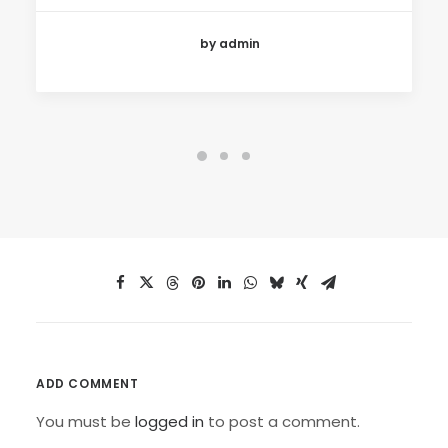
by admin
ADD COMMENT
You must be
logged in
to post a comment.