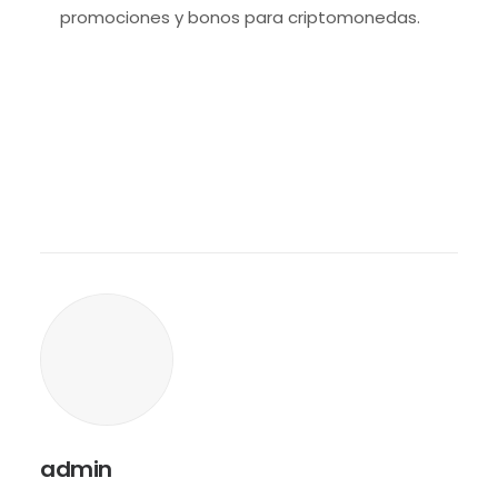
promociones y bonos para criptomonedas.
admin