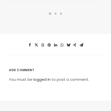
ADD COMMENT
You must be
logged in
to post a comment.