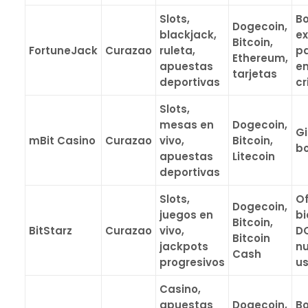
Slots,
B
Dogecoin,
blackjack,
ex
Bitcoin,
FortuneJack
Curazao
ruleta,
pa
Ethereum,
apuestas
e
tarjetas
deportivas
c
Slots,
mesas en
Dogecoin,
Gi
mBit Casino
Curazao
vivo,
Bitcoin,
b
apuestas
Litecoin
deportivas
Slots,
Of
Dogecoin,
juegos en
bi
Bitcoin,
BitStarz
Curazao
vivo,
D
Bitcoin
jackpots
n
Cash
progresivos
us
Casino,
apuestas
Dogecoin,
B