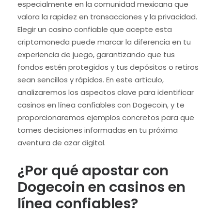
especialmente en la comunidad mexicana que
valora la rapidez en transacciones y la privacidad.
Elegir un casino confiable que acepte esta
criptomoneda puede marcar la diferencia en tu
experiencia de juego, garantizando que tus
fondos estén protegidos y tus depósitos o retiros
sean sencillos y rápidos. En este artículo,
analizaremos los aspectos clave para identificar
casinos en línea confiables con Dogecoin, y te
proporcionaremos ejemplos concretos para que
tomes decisiones informadas en tu próxima
aventura de azar digital.
¿Por qué apostar con
Dogecoin en casinos en
línea confiables?