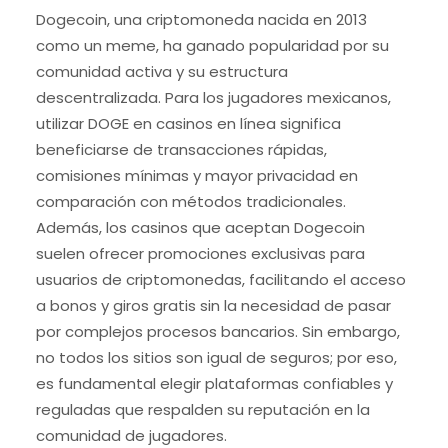
Dogecoin, una criptomoneda nacida en 2013
como un meme, ha ganado popularidad por su
comunidad activa y su estructura
descentralizada. Para los jugadores mexicanos,
utilizar DOGE en casinos en línea significa
beneficiarse de transacciones rápidas,
comisiones mínimas y mayor privacidad en
comparación con métodos tradicionales.
Además, los casinos que aceptan Dogecoin
suelen ofrecer promociones exclusivas para
usuarios de criptomonedas, facilitando el acceso
a bonos y giros gratis sin la necesidad de pasar
por complejos procesos bancarios. Sin embargo,
no todos los sitios son igual de seguros; por eso,
es fundamental elegir plataformas confiables y
reguladas que respalden su reputación en la
comunidad de jugadores.