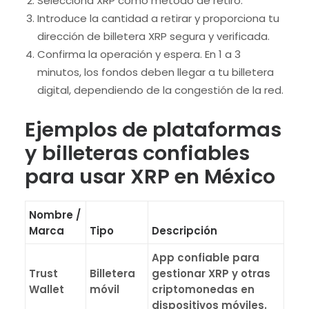
Selecciona XRP como método de retiro.
Introduce la cantidad a retirar y proporciona tu
dirección de billetera XRP segura y verificada.
Confirma la operación y espera. En 1 a 3
minutos, los fondos deben llegar a tu billetera
digital, dependiendo de la congestión de la red.
Ejemplos de plataformas
y billeteras confiables
para usar XRP en México
Nombre /
Marca
Tipo
Descripción
App confiable para
Trust
Billetera
gestionar XRP y otras
Wallet
móvil
criptomonedas en
dispositivos móviles.