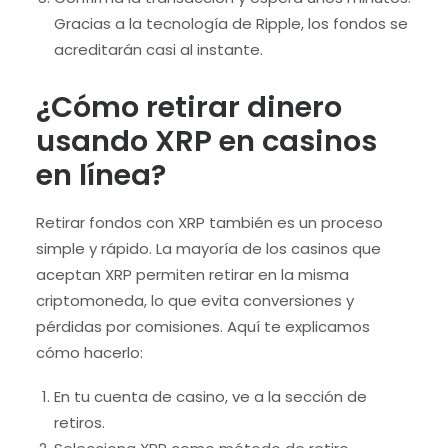
Gracias a la tecnología de Ripple, los fondos se
acreditarán casi al instante.
¿Cómo retirar dinero
usando XRP en casinos
en línea?
Retirar fondos con XRP también es un proceso
simple y rápido. La mayoría de los casinos que
aceptan XRP permiten retirar en la misma
criptomoneda, lo que evita conversiones y
pérdidas por comisiones. Aquí te explicamos
cómo hacerlo:
En tu cuenta de casino, ve a la sección de
retiros.