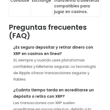
Coinbase
Exchange
transferirlo a billeteras
compatibles para
jugar en casinos.
Preguntas frecuentes
(FAQ)
¿Es seguro depositar y retirar dinero con
XRP en casinos en línea?
Sí, siempre y cuando uses plataformas
confiables y billeteras seguras. La tecnología
de Ripple ofrece transacciones seguras y
fiables.
¿Cuánto tiempo tarda en acreditarse un
depósito o retiro con XRP?
Las transacciones con XRP suelen
acreditarse en pocos minutos, debido a la