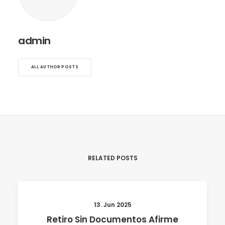
admin
ALL AUTHOR POSTS
RELATED POSTS
13. Jun 2025
Retiro Sin Documentos Afirme