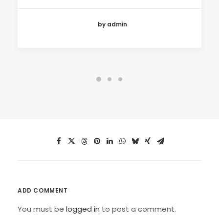
by admin
ADD COMMENT
You must be
logged in
to post a comment.