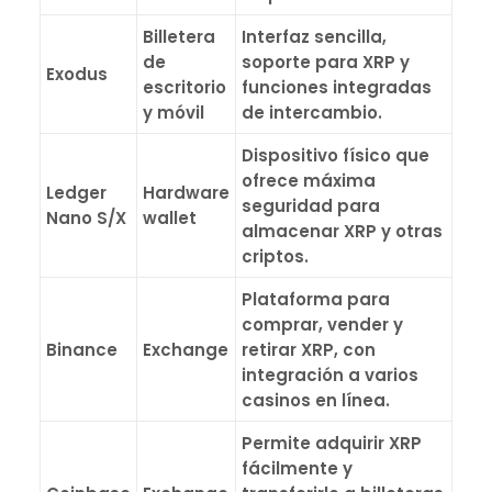
Billetera
Interfaz sencilla,
de
soporte para XRP y
Exodus
escritorio
funciones integradas
y móvil
de intercambio.
Dispositivo físico que
ofrece máxima
Ledger
Hardware
seguridad para
Nano S/X
wallet
almacenar XRP y otras
criptos.
Plataforma para
comprar, vender y
Binance
Exchange
retirar XRP, con
integración a varios
casinos en línea.
Permite adquirir XRP
fácilmente y