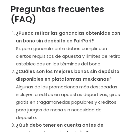
Preguntas frecuentes
(FAQ)
¿Puedo retirar las ganancias obtenidas con
un bono sin depósito en FairPari?
Sí, pero generalmente debes cumplir con
ciertos requisitos de apuesta y límites de retiro
establecidos en los términos del bono.
¿Cuáles son los mejores bonos sin depósito
disponibles en plataformas mexicanas?
Algunas de las promociones más destacadas
incluyen créditos en apuestas deportivas, giros
gratis en tragamonedas populares y créditos
para juegos de mesa sin necesidad de
depósito.
¿Qué debo tener en cuenta antes de