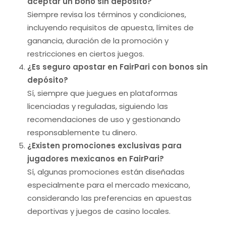
aceptar un bono sin depósito?
Siempre revisa los términos y condiciones,
incluyendo requisitos de apuesta, límites de
ganancia, duración de la promoción y
restricciones en ciertos juegos.
¿Es seguro apostar en FairPari con bonos sin
depósito?
Sí, siempre que juegues en plataformas
licenciadas y reguladas, siguiendo las
recomendaciones de uso y gestionando
responsablemente tu dinero.
¿Existen promociones exclusivas para
jugadores mexicanos en FairPari?
Sí, algunas promociones están diseñadas
especialmente para el mercado mexicano,
considerando las preferencias en apuestas
deportivas y juegos de casino locales.