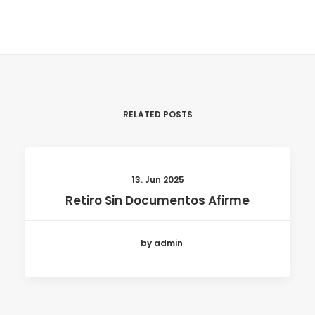
RELATED POSTS
13. Jun 2025
Retiro Sin Documentos Afirme
by admin