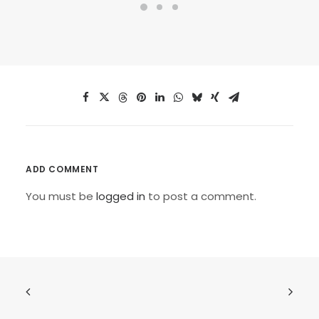
ADD COMMENT
You must be
logged in
to post a comment.