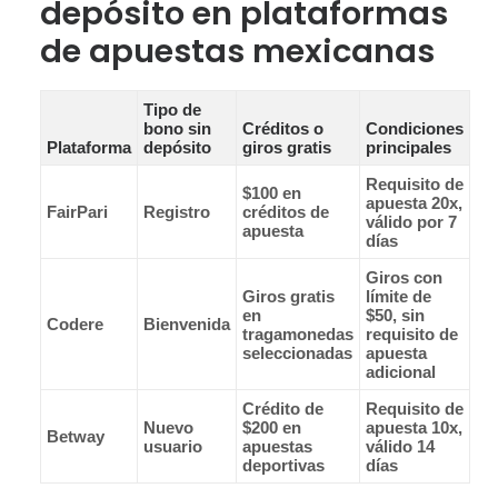
depósito en plataformas
de apuestas mexicanas
Tipo de
bono sin
Créditos o
Condiciones
Plataforma
depósito
giros gratis
principales
Requisito de
$100 en
apuesta 20x,
FairPari
Registro
créditos de
válido por 7
apuesta
días
Giros con
Giros gratis
límite de
en
$50, sin
Codere
Bienvenida
tragamonedas
requisito de
seleccionadas
apuesta
adicional
Crédito de
Requisito de
Nuevo
$200 en
apuesta 10x,
Betway
usuario
apuestas
válido 14
deportivas
días