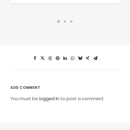
ADD COMMENT
You must be
logged in
to post a comment.