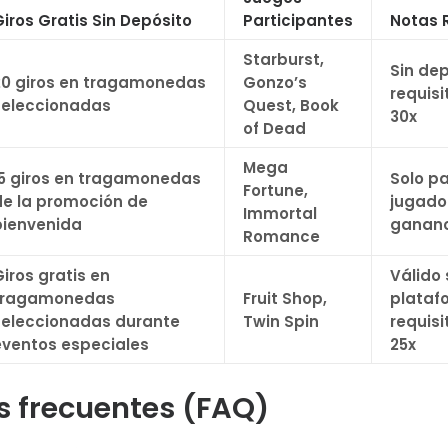
iros Gratis Sin Depósito
Participantes
Notas 
Starburst,
Sin dep
20 giros en tragamonedas
Gonzo’s
requis
seleccionadas
Quest, Book
30x
of Dead
Mega
15 giros en tragamonedas
Solo p
Fortune,
de la promoción de
jugador
Immortal
bienvenida
gananc
Romance
iros gratis en
Válido 
tragamonedas
Fruit Shop,
plataf
seleccionadas durante
Twin Spin
requis
eventos especiales
25x
s frecuentes (FAQ)