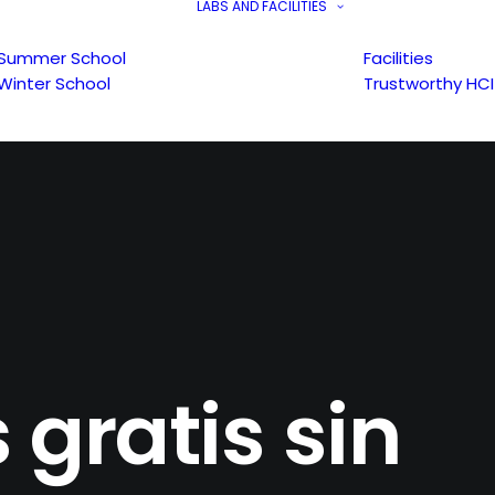
LABS AND FACILITIES
Summer School
Facilities
Winter School
Trustworthy HCI
gratis sin