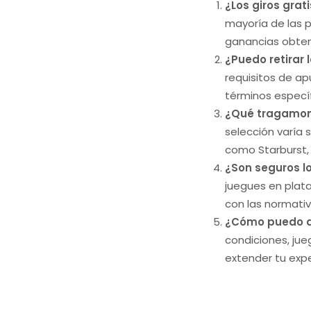
¿Los giros grat
mayoría de las p
ganancias obteni
¿Puedo retirar 
requisitos de ap
términos especí
¿Qué tragamone
selección varía
como Starburst,
¿Son seguros lo
juegues en plat
con las normativ
¿Cómo puedo ap
condiciones, ju
extender tu expe