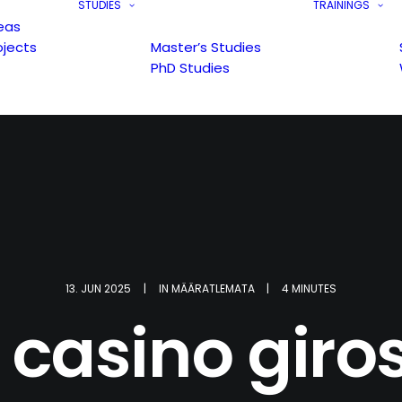
STUDIES
TRAININGS
eas
ojects
Master’s Studies
PhD Studies
13. JUN 2025
|
IN
MÄÄRATLEMATA
|
4 MINUTES
casino giros 