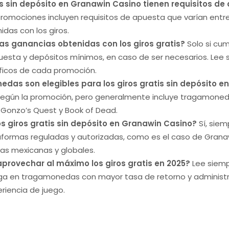
is sin depósito en Granawin Casino tienen requisitos d
romociones incluyen requisitos de apuesta que varían entre 
das con los giros.
las ganancias obtenidas con los giros gratis?
Solo si cum
uesta y depósitos mínimos, en caso de ser necesarios. Lee 
ficos de cada promoción.
das son elegibles para los giros gratis sin depósito e
 según la promoción, pero generalmente incluye tragamone
 Gonzo’s Quest y Book of Dead.
s giros gratis sin depósito en Granawin Casino?
Sí, sie
aformas reguladas y autorizadas, como es el caso de Grana
as mexicanas y globales.
rovechar al máximo los giros gratis en 2025?
Lee siemp
ega en tragamonedas con mayor tasa de retorno y administra
riencia de juego.