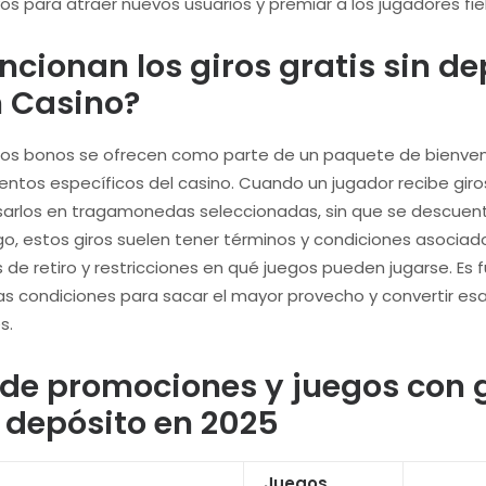
vos para atraer nuevos usuarios y premiar a los jugadores fie
cionan los giros gratis sin de
 Casino?
os bonos se ofrecen como parte de un paquete de bienve
entos específicos del casino. Cuando un jugador recibe giros
sarlos en tragamonedas seleccionadas, sin que se descuent
o, estos giros suelen tener términos y condiciones asociad
s de retiro y restricciones en qué juegos pueden jugarse. Es
s condiciones para sacar el mayor provecho y convertir es
s.
de promociones y juegos con 
n depósito en 2025
Juegos