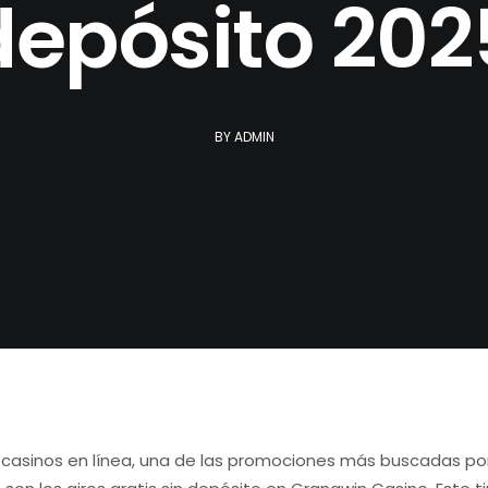
depósito 202
BY
ADMIN
 casinos en línea, una de las promociones más buscadas por