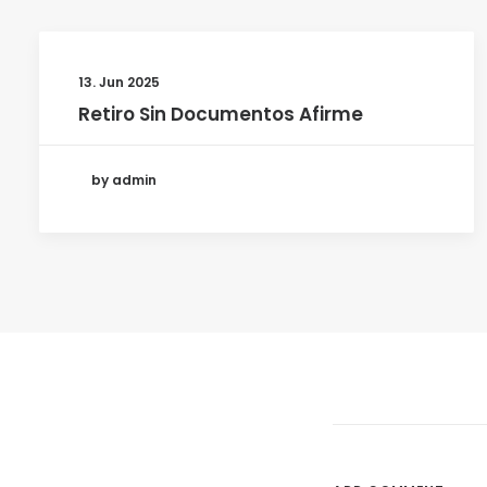
13. Jun 2025
Retiro Sin Documentos Afirme
by admin