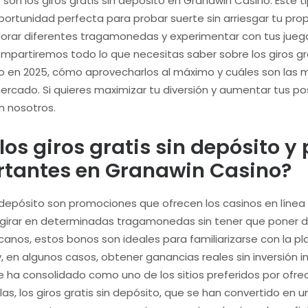
son los giros gratis sin depósito en Granawin Casino. Este 
ortunidad perfecta para probar suerte sin arriesgar tu prop
orar diferentes tragamonedas y experimentar con tus juegos
compartiremos todo lo que necesitas saber sobre los giros gr
o en 2025, cómo aprovecharlos al máximo y cuáles son las 
mercado. Si quieres maximizar tu diversión y aumentar tus po
n nosotros.
los giros gratis sin depósito y
rtantes en Granawin Casino?
in depósito son promociones que ofrecen los casinos en línea
girar en determinadas tragamonedas sin tener que poner di
canos, estos bonos son ideales para familiarizarse con la p
, en algunos casos, obtener ganancias reales sin inversión ini
 ha consolidado como uno de los sitios preferidos por ofr
llas, los giros gratis sin depósito, que se han convertido en u