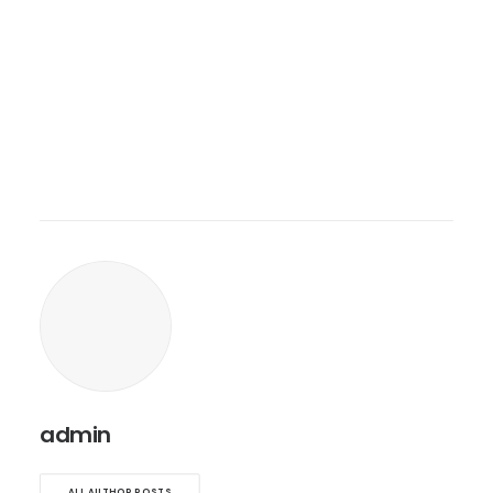
admin
ALL AUTHOR POSTS