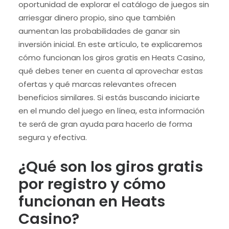
oportunidad de explorar el catálogo de juegos sin
arriesgar dinero propio, sino que también
aumentan las probabilidades de ganar sin
inversión inicial. En este artículo, te explicaremos
cómo funcionan los giros gratis en Heats Casino,
qué debes tener en cuenta al aprovechar estas
ofertas y qué marcas relevantes ofrecen
beneficios similares. Si estás buscando iniciarte
en el mundo del juego en línea, esta información
te será de gran ayuda para hacerlo de forma
segura y efectiva.
¿Qué son los giros gratis
por registro y cómo
funcionan en Heats
Casino?