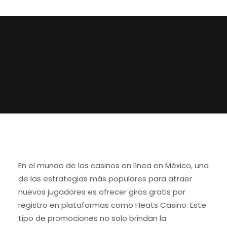
En el mundo de los casinos en línea en México, una
de las estrategias más populares para atraer
nuevos jugadores es ofrecer giros gratis por
registro en plataformas como Heats Casino. Este
tipo de promociones no solo brindan la