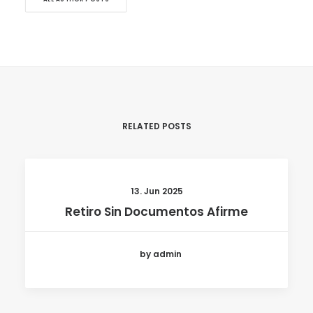
RELATED POSTS
13. Jun 2025
Retiro Sin Documentos Afirme
by admin