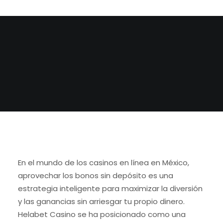
BY
ADMIN
En el mundo de los casinos en línea en México,
aprovechar los bonos sin depósito es una
estrategia inteligente para maximizar la diversión
y las ganancias sin arriesgar tu propio dinero.
Helabet Casino se ha posicionado como una