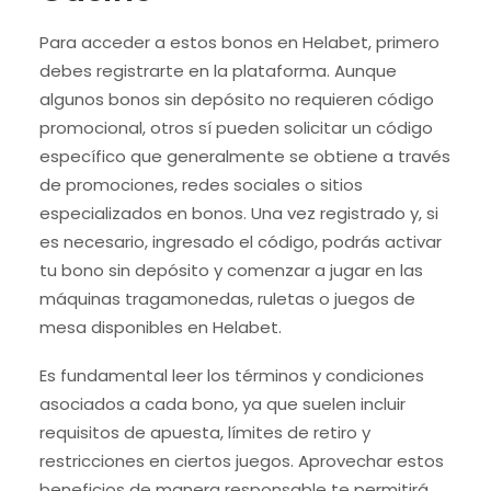
Para acceder a estos bonos en Helabet, primero
debes registrarte en la plataforma. Aunque
algunos bonos sin depósito no requieren código
promocional, otros sí pueden solicitar un código
específico que generalmente se obtiene a través
de promociones, redes sociales o sitios
especializados en bonos. Una vez registrado y, si
es necesario, ingresado el código, podrás activar
tu bono sin depósito y comenzar a jugar en las
máquinas tragamonedas, ruletas o juegos de
mesa disponibles en Helabet.
Es fundamental leer los términos y condiciones
asociados a cada bono, ya que suelen incluir
requisitos de apuesta, límites de retiro y
restricciones en ciertos juegos. Aprovechar estos
beneficios de manera responsable te permitirá