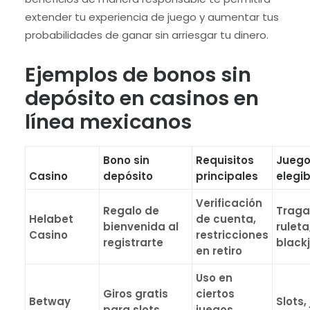
extender tu experiencia de juego y aumentar tus
probabilidades de ganar sin arriesgar tu dinero.
Ejemplos de bonos sin
depósito en casinos en
línea mexicanos
Bono sin
Requisitos
Jueg
Casino
depósito
principales
elegib
Verificación
Regalo de
Trag
Helabet
de cuenta,
bienvenida al
ruleta
Casino
restricciones
registrarte
black
en retiro
Uso en
Giros gratis
ciertos
Betway
Slots,
para slots
juegos,