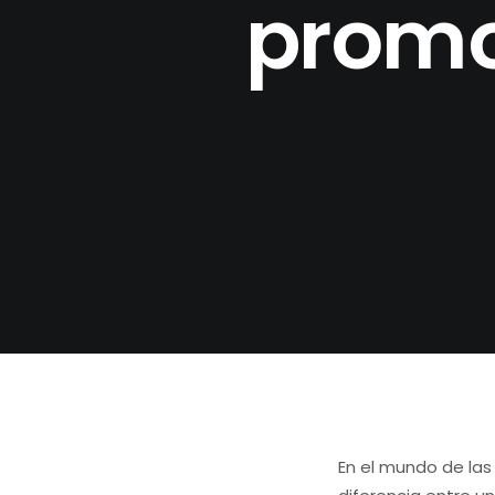
promoc
En el mundo de la