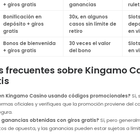
+ giros gratis
ganancias
rule
Bonificación en
30x, en algunos
Slot
depósito + giros
casos sin límite de
depo
gratis
retiro
en v
Bonos de bienvenida
30 veces el valor
Slots
+ giros gratis
del bono
en v
s frecuentes sobre Kingamo Ca
tis
 en Kingamo Casino usando códigos promocionales?
Sí,
rmas oficiales y verifiques que la promoción proviene del ca
egura.
s ganancias obtenidas con giros gratis?
Sí, pero genera
itos de apuesta, y las ganancias pueden estar sujetas a lí