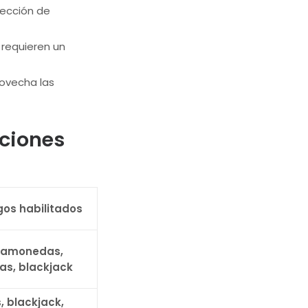
sección de
 requieren un
ovecha las
ociones
os habilitados
gamonedas,
tas, blackjack
s, blackjack,