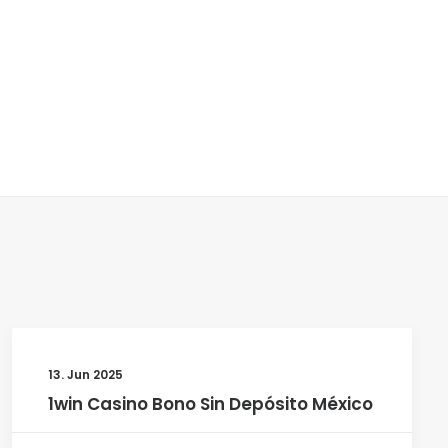
13. Jun 2025
1win Casino Bono Sin Depósito México