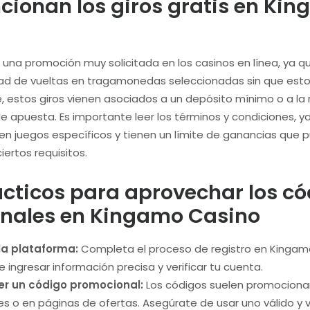
ionan los giros gratis en Ki
on una promoción muy solicitada en los casinos en línea, ya 
dad de vueltas en tragamonedas seleccionadas sin que esto
, estos giros vienen asociados a un depósito mínimo o a la 
de apuesta. Es importante leer los términos y condiciones, y
n en juegos específicos y tienen un límite de ganancias que 
ciertos requisitos.
cticos para aprovechar los c
nales en Kingamo Casino
la plataforma:
Completa el proceso de registro en Kingam
ingresar información precisa y verificar tu cuenta.
er un código promocional:
Los códigos suelen promociona
nes o en páginas de ofertas. Asegúrate de usar uno válido y 