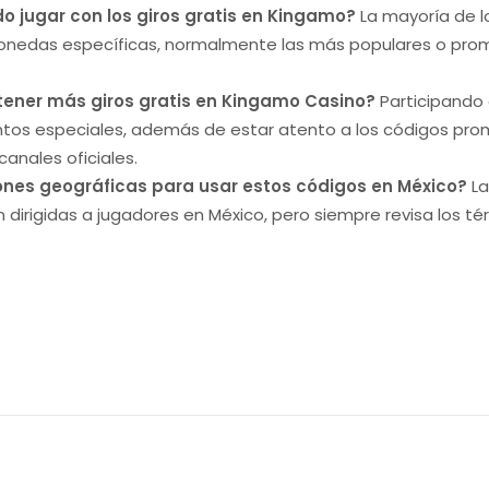
o jugar con los giros gratis en Kingamo?
La mayoría de lo
onedas específicas, normalmente las más populares o pro
ner más giros gratis en Kingamo Casino?
Participando
ntos especiales, además de estar atento a los códigos pr
canales oficiales.
iones geográficas para usar estos códigos en México?
La
dirigidas a jugadores en México, pero siempre revisa los té