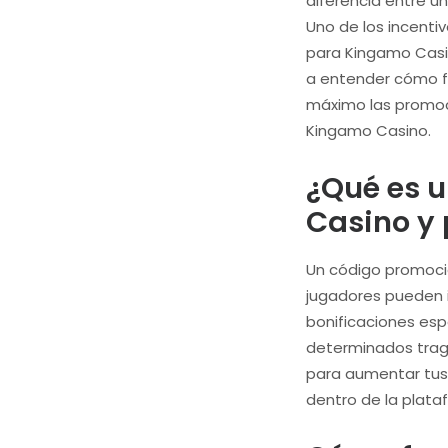
diferencia entre u
Uno de los incenti
para Kingamo Casin
a entender cómo f
máximo las promoc
Kingamo Casino.
¿Qué es 
Casino y 
Un código promoci
jugadores pueden i
bonificaciones espe
determinados trag
para aumentar tus 
dentro de la plata