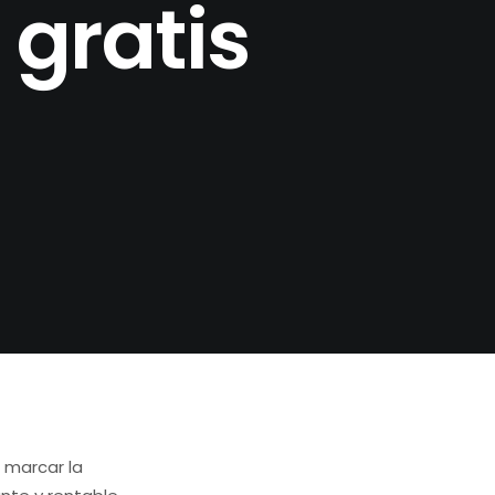
 gratis
 marcar la