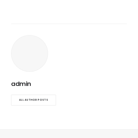
admin
ALL AUTHOR POSTS