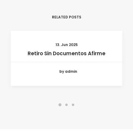
RELATED POSTS
13. Jun 2025
Retiro Sin Documentos Afirme
by admin