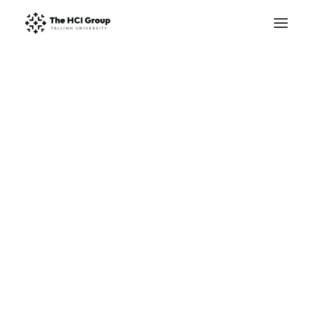
Research Areas
Research Projects
Publications
STARTS.EE
Master’s Studies
PhD Studies
Summer School
13. JUN 2025
|
IN
MÄÄRATLEMATA
|
5 MINUTES
Winter School
Lucky Bird casino
Facilities
bono en el primer
Trustworthy HCI lab
depósito