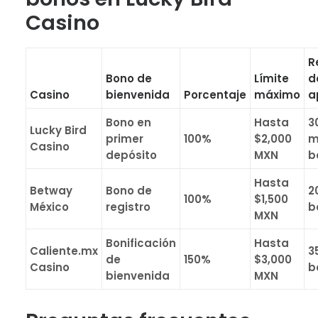
Casino
R
Bono de
Límite
d
Casino
bienvenida
Porcentaje
máximo
a
Bono en
Hasta
3
Lucky Bird
primer
100%
$2,000
m
Casino
depósito
MXN
b
Hasta
Betway
Bono de
2
100%
$1,500
México
registro
b
MXN
Bonificación
Hasta
Caliente.mx
3
de
150%
$3,000
Casino
b
bienvenida
MXN