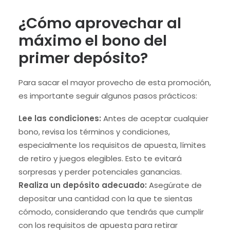
¿Cómo aprovechar al
máximo el bono del
primer depósito?
Para sacar el mayor provecho de esta promoción,
es importante seguir algunos pasos prácticos:
Lee las condiciones:
Antes de aceptar cualquier
bono, revisa los términos y condiciones,
especialmente los requisitos de apuesta, límites
de retiro y juegos elegibles. Esto te evitará
sorpresas y perder potenciales ganancias.
Realiza un depósito adecuado:
Asegúrate de
depositar una cantidad con la que te sientas
cómodo, considerando que tendrás que cumplir
con los requisitos de apuesta para retirar