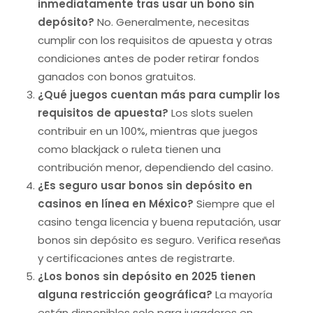
inmediatamente tras usar un bono sin
depósito?
No. Generalmente, necesitas
cumplir con los requisitos de apuesta y otras
condiciones antes de poder retirar fondos
ganados con bonos gratuitos.
¿Qué juegos cuentan más para cumplir los
requisitos de apuesta?
Los slots suelen
contribuir en un 100%, mientras que juegos
como blackjack o ruleta tienen una
contribución menor, dependiendo del casino.
¿Es seguro usar bonos sin depósito en
casinos en línea en México?
Siempre que el
casino tenga licencia y buena reputación, usar
bonos sin depósito es seguro. Verifica reseñas
y certificaciones antes de registrarte.
¿Los bonos sin depósito en 2025 tienen
alguna restricción geográfica?
La mayoría
están disponibles solo para jugadores en