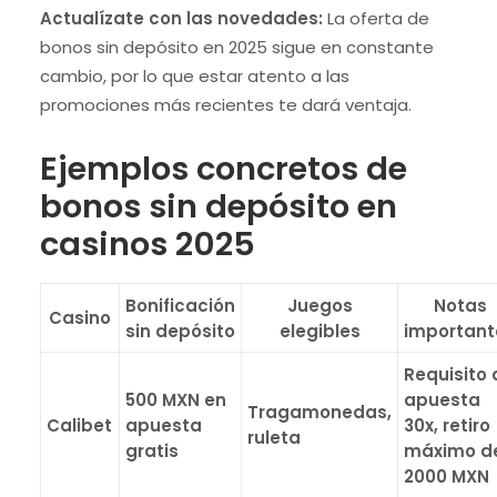
Actualízate con las novedades:
La oferta de
bonos sin depósito en 2025 sigue en constante
cambio, por lo que estar atento a las
promociones más recientes te dará ventaja.
Ejemplos concretos de
bonos sin depósito en
casinos 2025
Bonificación
Juegos
Notas
Casino
sin depósito
elegibles
important
Requisito 
500 MXN en
apuesta
Tragamonedas,
Calibet
apuesta
30x, retiro
ruleta
gratis
máximo d
2000 MXN