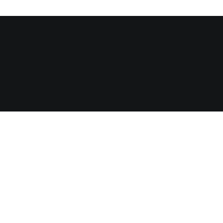
BY
ADMIN