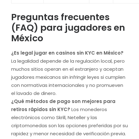
Preguntas frecuentes
(FAQ) para jugadores en
México
¿Es legal jugar en casinos sin KYC en México?
La legalidad depende de la regulación local, pero
muchos sitios operan en el extranjero y aceptan
jugadores mexicanos sin infringir leyes si cumplen
con normativas internacionales y no promueven
el lavado de dinero.
¿Qué métodos de pago son mejores para
retiros rápidos sin KYC?
Los monederos
electrónicos como Skrill, Neteller y las
criptomonedas son las opciones preferidas por su
rapidez y menor necesidad de verificación previa.