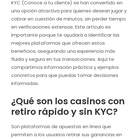
KYC (Conoce a tu cliente) se han convertido en
una opción atractiva para quienes desean jugar y
cobrar en cuestión de minutos, sin perder tiempo
en verificaciones extensas. Este artículo es
importante porque te ayudará a identificar las
mejores plataformas que ofrecen estos
beneficios, asegurando una experiencia más
fluida y segura en tus transacciones. Aquí te
compartimos información práctica y ejemplos
concretos para que puedas tomar decisiones
informadas.
¿Qué son los casinos con
retiro rápido y sin KYC?
Son plataformas de apuestas en línea que
permiten a los usuarios retirar sus ganancias en