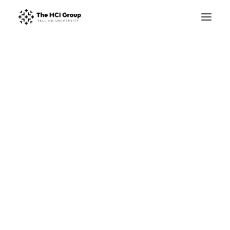
Research Areas
Research Projects
Publications
STARTS.EE
Master’s Studies
PhD Studies
Summer School
Winter School
13. JUN 2025
|
IN
MÄÄRATLEMATA
|
5 MINUTES
Mejores casinos con
Facilities
Trustworthy HCI lab
retiro rápido sin KYC
BY
ADMIN