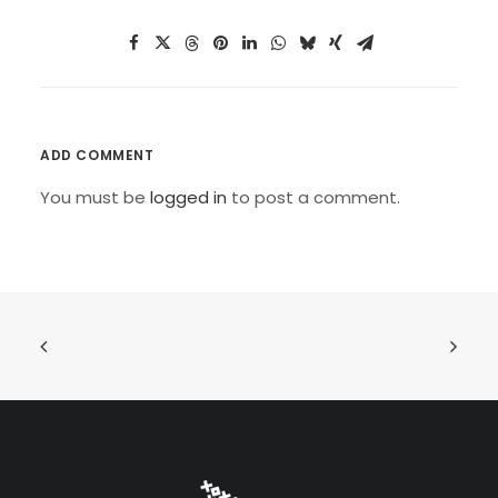
ADD COMMENT
You must be
logged in
to post a comment.