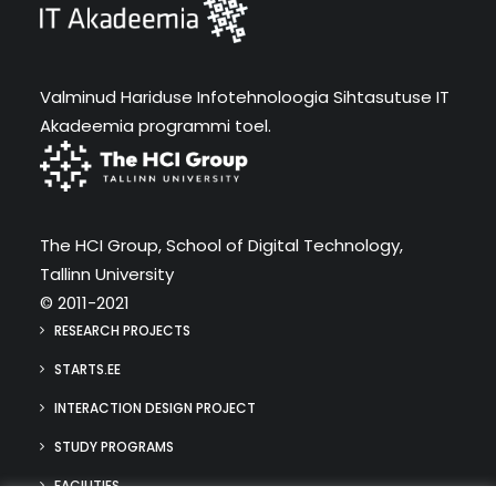
Valminud Hariduse Infotehnoloogia Sihtasutuse IT
Akadeemia programmi toel.
The HCI Group, School of Digital Technology,
Tallinn University
© 2011-2021
RESEARCH PROJECTS
STARTS.EE
INTERACTION DESIGN PROJECT
STUDY PROGRAMS
FACILITIES