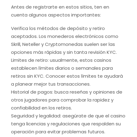
Antes de registrarte en estos sitios, ten en
cuenta algunos aspectos importantes:
Verifica los métodos de depósito y retiro
aceptados. Los monederos electrónicos como
Skrill, Neteller y Cryptomonedas suelen ser las
opciones más rápidas y sin tanta revisión KYC.
Limites de retiro: usualmente, estos casinos
establecen límites diarios o semanales para
retiros sin KYC. Conocer estos límites te ayudará
a planear mejor tus transacciones.
Historial de pagos: busca reseñas y opiniones de
otros jugadores para comprobar la rapidez y
confiabilidad en los retiros.
Seguridad y legalidad: asegúrate de que el casino
tenga licencias y regulaciones que respalden su
operación para evitar problemas futuros.