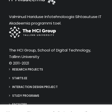
Valminud Hariduse Infotehnoloogia Sihtasutuse IT
Akadeemia programmi toel.
The HCI Group, School of Digital Technology,
Tallinn University
© 2011-2021
RESEARCH PROJECTS
STARTS.EE
INTERACTION DESIGN PROJECT
STUDY PROGRAMS
FACILITIES