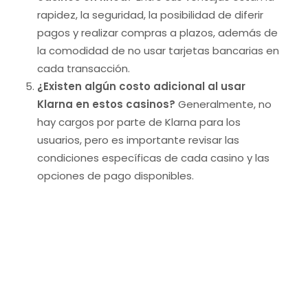
rapidez, la seguridad, la posibilidad de diferir
pagos y realizar compras a plazos, además de
la comodidad de no usar tarjetas bancarias en
cada transacción.
¿Existen algún costo adicional al usar
Klarna en estos casinos?
Generalmente, no
hay cargos por parte de Klarna para los
usuarios, pero es importante revisar las
condiciones específicas de cada casino y las
opciones de pago disponibles.