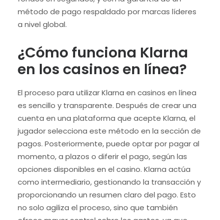
método de pago respaldado por marcas líderes
a nivel global.
¿Cómo funciona Klarna
en los casinos en línea?
El proceso para utilizar Klarna en casinos en línea
es sencillo y transparente. Después de crear una
cuenta en una plataforma que acepte Klarna, el
jugador selecciona este método en la sección de
pagos. Posteriormente, puede optar por pagar al
momento, a plazos o diferir el pago, según las
opciones disponibles en el casino. Klarna actúa
como intermediario, gestionando la transacción y
proporcionando un resumen claro del pago. Esto
no solo agiliza el proceso, sino que también