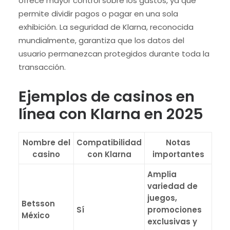
ofrece mayor control sobre los gastos, ya que
permite dividir pagos o pagar en una sola
exhibición. La seguridad de Klarna, reconocida
mundialmente, garantiza que los datos del
usuario permanezcan protegidos durante toda la
transacción.
Ejemplos de casinos en
línea con Klarna en 2025
Nombre del
Compatibilidad
Notas
casino
con Klarna
importantes
Amplia
variedad de
juegos,
Betsson
Sí
promociones
México
exclusivas y