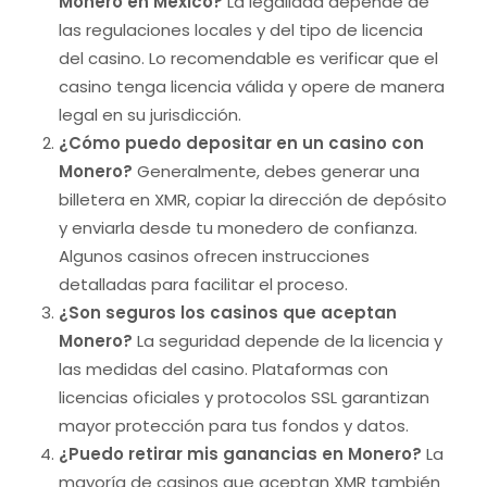
Monero en México?
La legalidad depende de
las regulaciones locales y del tipo de licencia
del casino. Lo recomendable es verificar que el
casino tenga licencia válida y opere de manera
legal en su jurisdicción.
¿Cómo puedo depositar en un casino con
Monero?
Generalmente, debes generar una
billetera en XMR, copiar la dirección de depósito
y enviarla desde tu monedero de confianza.
Algunos casinos ofrecen instrucciones
detalladas para facilitar el proceso.
¿Son seguros los casinos que aceptan
Monero?
La seguridad depende de la licencia y
las medidas del casino. Plataformas con
licencias oficiales y protocolos SSL garantizan
mayor protección para tus fondos y datos.
¿Puedo retirar mis ganancias en Monero?
La
mayoría de casinos que aceptan XMR también