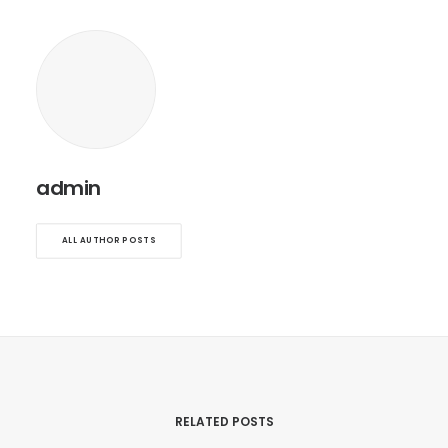
admin
ALL AUTHOR POSTS
RELATED POSTS