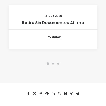
13. Jun 2025
Retiro Sin Documentos Afirme
by admin