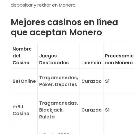
depositar y retirar en Monero.
Mejores casinos en línea
que aceptan Monero
Nombre
del
Juegos
Procesamie
Casino
Destacados
Licencia
con Monero
Tragamonedas,
BetOnline
Curazao
Sí
Póker, Deportes
Tragamonedas,
mBit
Blackjack,
Curazao
Sí
Casino
Ruleta