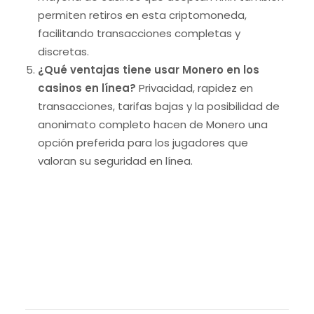
permiten retiros en esta criptomoneda,
facilitando transacciones completas y
discretas.
¿Qué ventajas tiene usar Monero en los
casinos en línea?
Privacidad, rapidez en
transacciones, tarifas bajas y la posibilidad de
anonimato completo hacen de Monero una
opción preferida para los jugadores que
valoran su seguridad en línea.