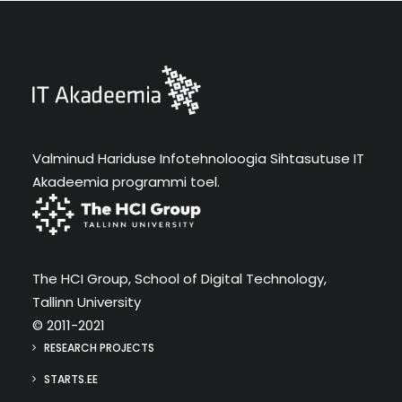
Valminud Hariduse Infotehnoloogia Sihtasutuse IT
Akadeemia programmi toel.
The HCI Group, School of Digital Technology,
Tallinn University
© 2011-2021
RESEARCH PROJECTS
STARTS.EE