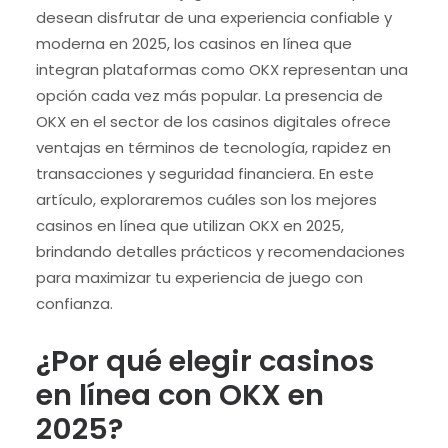
desean disfrutar de una experiencia confiable y
moderna en 2025, los casinos en línea que
integran plataformas como OKX representan una
opción cada vez más popular. La presencia de
OKX en el sector de los casinos digitales ofrece
ventajas en términos de tecnología, rapidez en
transacciones y seguridad financiera. En este
artículo, exploraremos cuáles son los mejores
casinos en línea que utilizan OKX en 2025,
brindando detalles prácticos y recomendaciones
para maximizar tu experiencia de juego con
confianza.
¿Por qué elegir casinos
en línea con OKX en
2025?