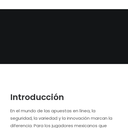
Introducción
En el mundo de las apuestas en línea, la
seguridad, la variedad y la innovación marcan la
diferencia. Para los jugadores mexicanos que