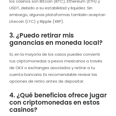
los casinos son Bitcoin (BTC), Ethereum (ETH) y
USDT, debido a su estabilidad y liquidez. Sin
embargo, algunas plataformas también aceptan
Litecoin (LTC) y Ripple (XRP).
3. ¿Puedo retirar mis
ganancias en moneda local?
Sí, en la mayoría de los casos puedes convertir
tus criptomonedas a pesos mexicanos a través
de OKX o exchanges asociados y retirar a tu
cuenta bancaria. Es recomendable revisar las
opciones de retiro antes de depositar.
4. ¿Qué beneficios ofrece jugar
con criptomonedas en estos
casinos?