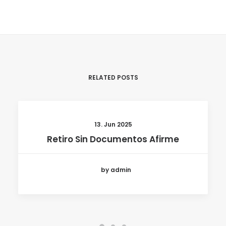
RELATED POSTS
13. Jun 2025
Retiro Sin Documentos Afirme
by admin