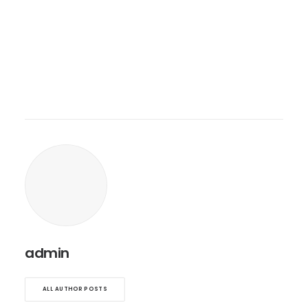
admin
ALL AUTHOR POSTS