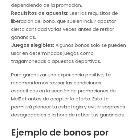
dependiendo de la promoción.
Requisitos de apuesta:
Leer los requisitos de
liberación del bono, que suelen incluir apostar
cierta cantidad varias veces antes de retirar
ganancias.
Juegos elegibles:
Algunos bonos solo se pueden
usar en determinados juegos como
tragamonedas o apuestas deportivas.
Para garantizar una experiencia positiva, te
recomendamos revisar las condiciones
específicas en la sección de promociones de
MelBet antes de aceptar la oferta. Esto te
permitirá planear tu estrategia y evitar sorpresas
desagradables a la hora de retirar tus ganancias.
Ejemplo de bonos por