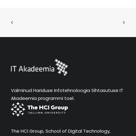
Valminud Hariduse Infotehnoloogia Sihtasutuse IT
Akadeemia programmi toel.
The HCI Group, School of Digital Technology,