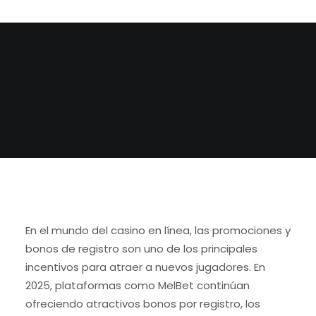
En el mundo del casino en línea, las promociones y
bonos de registro son uno de los principales
incentivos para atraer a nuevos jugadores. En
2025, plataformas como MelBet continúan
ofreciendo atractivos bonos por registro, los