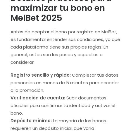
maximizar tu bono en
MelBet 2025
Antes de aceptar el bono por registro en MelBet,
es fundamental entender sus condiciones, ya que
cada plataforma tiene sus propias reglas. En
general, estos son los pasos y aspectos a
considerar:
Registro sencillo y rápido:
Completar tus datos
personales en menos de 5 minutos para acceder
a la promoción.
Verificación de cuenta:
Subir documentos
oficiales para confirmar tu identidad y activar el
bono.
Depósito mínimo:
La mayoría de los bonos
requieren un depósito inicial, que varía