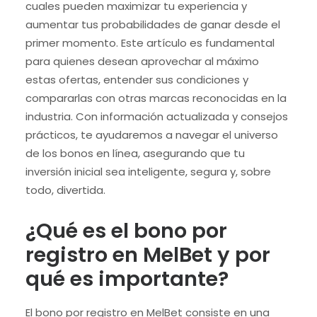
cuales pueden maximizar tu experiencia y
aumentar tus probabilidades de ganar desde el
primer momento. Este artículo es fundamental
para quienes desean aprovechar al máximo
estas ofertas, entender sus condiciones y
compararlas con otras marcas reconocidas en la
industria. Con información actualizada y consejos
prácticos, te ayudaremos a navegar el universo
de los bonos en línea, asegurando que tu
inversión inicial sea inteligente, segura y, sobre
todo, divertida.
¿Qué es el bono por
registro en MelBet y por
qué es importante?
El bono por registro en MelBet consiste en una