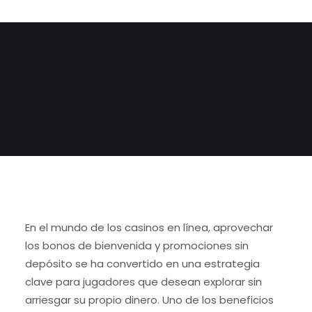
En el mundo de los casinos en línea, aprovechar
los bonos de bienvenida y promociones sin
depósito se ha convertido en una estrategia
clave para jugadores que desean explorar sin
arriesgar su propio dinero. Uno de los beneficios