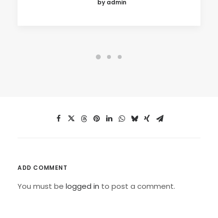
by admin
ADD COMMENT
You must be
logged in
to post a comment.