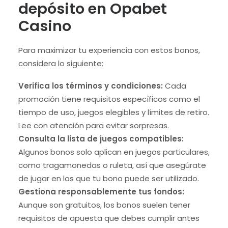
depósito en Opabet
Casino
Para maximizar tu experiencia con estos bonos,
considera lo siguiente:
Verifica los términos y condiciones:
Cada
promoción tiene requisitos específicos como el
tiempo de uso, juegos elegibles y límites de retiro.
Lee con atención para evitar sorpresas.
Consulta la lista de juegos compatibles:
Algunos bonos solo aplican en juegos particulares,
como tragamonedas o ruleta, así que asegúrate
de jugar en los que tu bono puede ser utilizado.
Gestiona responsablemente tus fondos:
Aunque son gratuitos, los bonos suelen tener
requisitos de apuesta que debes cumplir antes