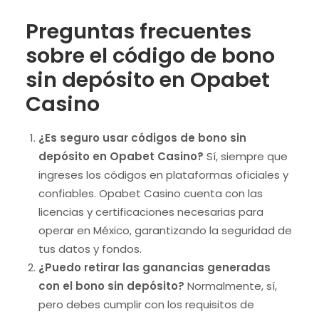
Preguntas frecuentes
sobre el código de bono
sin depósito en Opabet
Casino
¿Es seguro usar códigos de bono sin
depósito en Opabet Casino?
Sí, siempre que
ingreses los códigos en plataformas oficiales y
confiables. Opabet Casino cuenta con las
licencias y certificaciones necesarias para
operar en México, garantizando la seguridad de
tus datos y fondos.
¿Puedo retirar las ganancias generadas
con el bono sin depósito?
Normalmente, sí,
pero debes cumplir con los requisitos de