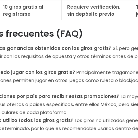
10 giros gratis al
Requiere verificación,
registrarse
sin depósito previo
s frecuentes (FAQ)
las ganancias obtenidas con los giros gratis?
Sí, pero g
r con los requisitos de apuesta y otros términos antes de p
do jugar con los giros gratis?
Principalmente tragamon
ones permiten jugar en otros juegos como ruleta o blackja
cciones por país para recibir estas promociones?
La mayo
sus ofertas a países específicos, entre ellos México, pero si
ticulares de cada plataforma.
utilizo todos los giros gratis?
Los giros no utilizados gen
 determinado, por lo que es recomendable usarlos dentro de