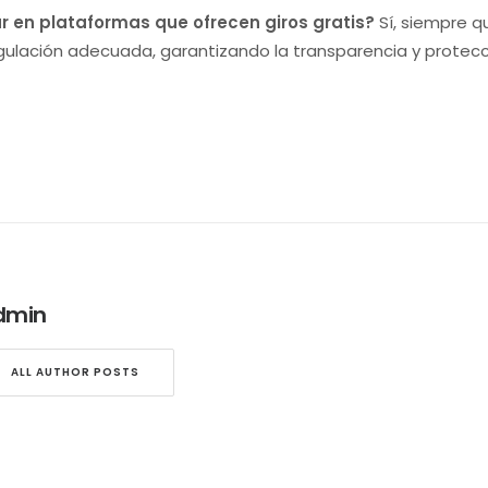
r en plataformas que ofrecen giros gratis?
Sí, siempre q
egulación adecuada, garantizando la transparencia y protecc
dmin
ALL AUTHOR POSTS