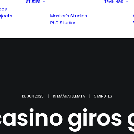
STUDIES
TRAININGS
eas
ojects
Master’s Studies
PhD Studies
13. JUN 2025
|
IN
MÄÄRATLEMATA
|
5 MINUTES
asino giros g