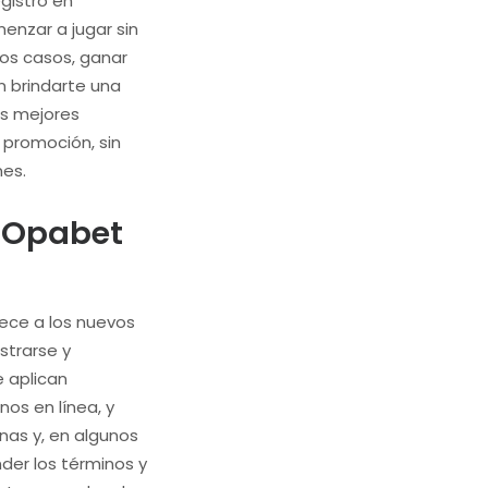
gistro en
enzar a jugar sin
hos casos, ganar
n brindarte una
as mejores
 promoción, sin
nes.
n Opabet
rece a los nuevos
istrarse y
e aplican
os en línea, y
nas y, en algunos
der los términos y