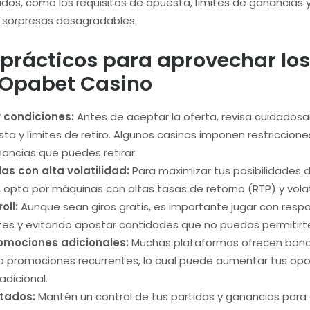
dos, como los requisitos de apuesta, límites de ganancias
ar sorpresas desagradables.
prácticos para aprovechar los
 Opabet Casino
y condiciones:
Antes de aceptar la oferta, revisa cuidados
ta y límites de retiro. Algunos casinos imponen restriccione
nancias que puedes retirar.
s con alta volatilidad:
Para maximizar tus posibilidades 
is, opta por máquinas con altas tasas de retorno (RTP) y vol
oll:
Aunque sean giros gratis, es importante jugar con respo
tes y evitando apostar cantidades que no puedas permitirt
omociones adicionales:
Muchas plataformas ofrecen bon
 promociones recurrentes, lo cual puede aumentar tus op
adicional.
ltados:
Mantén un control de tus partidas y ganancias para 