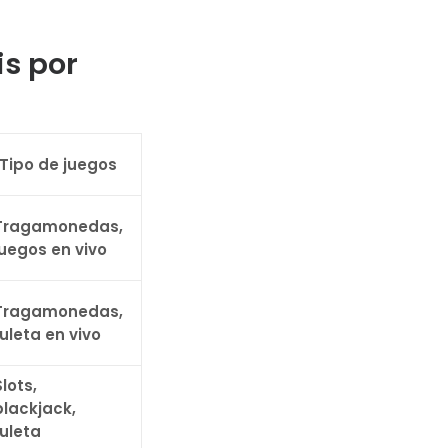
is por
Tipo de juegos
Tragamonedas,
juegos en vivo
Tragamonedas,
ruleta en vivo
Slots,
blackjack,
ruleta