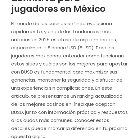
jugadores en México
El mundo de los casinos en línea evoluciona
rápidamente, y una de las tendencias más
notorias en 2025 es el uso de criptomonedas,
especialmente Binance USD (BUSD). Para los
jugadores mexicanos, entender cómo funcionan
estos sitios y cuáles son los mejores para apostar
con BUSD es fundamental para maximizar sus
ganancias, mantener la seguridad y disfrutar de
una experiencia sin complicaciones. En este
artículo, te presentamos un ranking actualizado
de los mejores casinos en línea que aceptan
BUSD, junto con información práctica y respuestas
a las dudas más comunes. Conocer estos
detalles puede marcar la diferencia en tu próxima
apuesta digital.