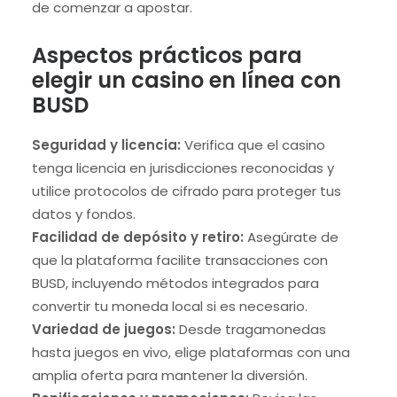
de comenzar a apostar.
Aspectos prácticos para
elegir un casino en línea con
BUSD
Seguridad y licencia:
Verifica que el casino
tenga licencia en jurisdicciones reconocidas y
utilice protocolos de cifrado para proteger tus
datos y fondos.
Facilidad de depósito y retiro:
Asegúrate de
que la plataforma facilite transacciones con
BUSD, incluyendo métodos integrados para
convertir tu moneda local si es necesario.
Variedad de juegos:
Desde tragamonedas
hasta juegos en vivo, elige plataformas con una
amplia oferta para mantener la diversión.