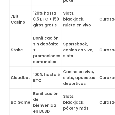
poker
120% hasta
Slots,
7Bit
0.5 BTC + 150
blackjack,
Curaza
Casino
giros gratis
ruleta en vivo
Bonificación
sin depósito
Sportsbook,
Stake
+
casino en vivo,
Curaza
promociones
slots
semanales
Casino en vivo,
100% hasta 5
Cloudbet
slots, apuestas
Curaza
BTC
deportivas
Bonificación
Slots,
de
BC.Game
blackjack,
Curaza
bienvenida
póker y más
en BUSD