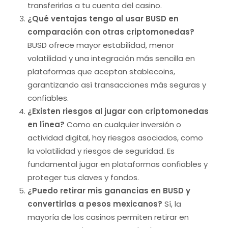
transferirlas a tu cuenta del casino.
¿Qué ventajas tengo al usar BUSD en
comparación con otras criptomonedas?
BUSD ofrece mayor estabilidad, menor
volatilidad y una integración más sencilla en
plataformas que aceptan stablecoins,
garantizando así transacciones más seguras y
confiables.
¿Existen riesgos al jugar con criptomonedas
en línea?
Como en cualquier inversión o
actividad digital, hay riesgos asociados, como
la volatilidad y riesgos de seguridad. Es
fundamental jugar en plataformas confiables y
proteger tus claves y fondos.
¿Puedo retirar mis ganancias en BUSD y
convertirlas a pesos mexicanos?
Sí, la
mayoría de los casinos permiten retirar en